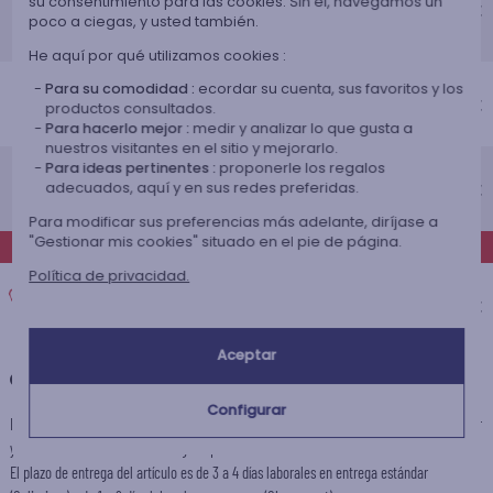
su consentimiento para las cookies. Sin él, navegamos un
4,75 €
Recepción prevista el
poco a ciegas, y usted también.
Lunes 17 de agosto 2026
He aquí por qué utilizamos cookies :
Entrega económico a domicilio
Para su comodidad :
ecordar su cuenta, sus favoritos y los
Recepción prevista el
4,95 €
productos consultados.
Lunes 17 de agosto 2026
Para hacerlo mejor :
medir y analizar lo que gusta a
nuestros visitantes en el sitio y mejorarlo.
Entrega estándar a domicilio
Para ideas pertinentes :
proponerle los regalos
Recepción prevista el
9,95 €
adecuados, aquí y en sus redes preferidas.
Miércoles 12 de agosto 2026
Para modificar sus preferencias más adelante, diríjase a
"Gestionar mis cookies" situado en el pie de página.
EXPRÉS
Política de privacidad.
Entrega exprés a domicilio
Recepción prevista el
14,95 €
Martes 11 de agosto 2026
Aceptar
+
Otras destinaciones
Configurar
El plazo de preparación de este articulo es de 2 días laborables con la entrega estándar
y de 1 día laborable con la entrega express.
El plazo de entrega del artículo es de 3 a 4 días laborales en entrega estándar