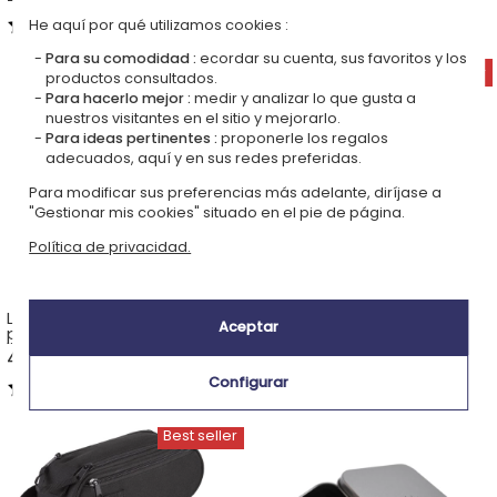
5,00 (4 opiniones)
4,50 (2 opiniones)
He aquí por qué utilizamos cookies :
Para su comodidad :
ecordar su cuenta, sus favoritos y los
productos consultados.
Para hacerlo mejor :
medir y analizar lo que gusta a
nuestros visitantes en el sitio y mejorarlo.
Para ideas pertinentes :
proponerle los regalos
adecuados, aquí y en sus redes preferidas.
Para modificar sus preferencias más adelante, diríjase a
"Gestionar mis cookies" situado en el pie de página.
Política de privacidad.
Lámpara de madera
Llavero foto papá
Aceptar
personalizada en forma de
libro
42,90 €
15,90 €
Configurar
4,70 (7 opiniones)
5,00 (4 opiniones)