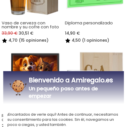
Vaso de cerveza con
Diploma personalizado
nombre y su cofre con foto
33,90 €
30,51 €
14,90 €
4,70 (15 opiniones)
4,50 (1 opiniones)
Bienvenido a Amiregalo.es
Un pequeño paso antes de
empezar
¡Encantados de verle aquí! Antes de continuar, necesitamos
Retrato de animal al estilo
Vaso de whisky
de una película de
personalizado dos iniciales
su consentimiento para las cookies. Sin él, navegamos un
animación 3D
poco a ciegas, y usted también.
22,00 €
14,90 €