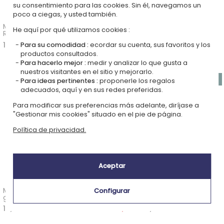
su consentimiento para las cookies. Sin él, navegamos un
poco a ciegas, y usted también.
Medalla grabada Jack
Medalla grabada Labrador
He aquí por qué utilizamos cookies :
Russell
16,90 €
16,90 €
Para su comodidad :
ecordar su cuenta, sus favoritos y los
productos consultados.
Para hacerlo mejor :
medir y analizar lo que gusta a
nuestros visitantes en el sitio y mejorarlo.
Para ideas pertinentes :
proponerle los regalos
adecuados, aquí y en sus redes preferidas.
Para modificar sus preferencias más adelante, diríjase a
"Gestionar mis cookies" situado en el pie de página.
Política de privacidad.
Aceptar
Medalla para Beagle
Medalla para perro grabada
Configurar
grabada
16,90 €
16,90 €
13,52 €