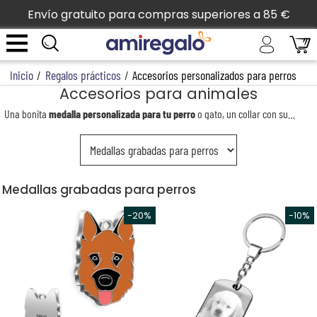
Envío gratuito para compras superiores a 85 €
Inicio
/
Regalos prácticos
/
Accesorios personalizados para perros
Accesorios para animales
Una bonita
medalla personalizada para tu perro
o gato, un collar con su nombre o una cesta con su foto... ¡Regale a tu mascota una sorpresa única! Para su cumpleaños personaliza una nueva medalla o una nueva correa con su cara. No pierdas la oportunidad de hacerle saber a tu mascota que pertenece a la familia. Haz que nuestro diseñador gráfico dibuje su retrato a lápiz y lo coloque con orgullo encima de su cesta.
Medallas grabadas para perros