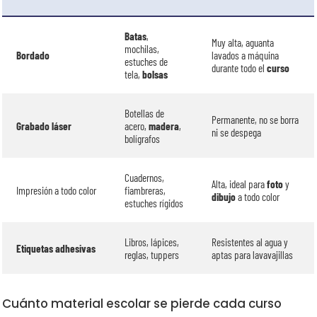
Batas
,
Muy alta, aguanta
mochilas,
Bordado
lavados a máquina
estuches de
durante todo el
curso
tela,
bolsas
Botellas de
Permanente, no se borra
Grabado láser
acero,
madera
,
ni se despega
bolígrafos
Cuadernos,
Alta, ideal para
foto
y
Impresión a todo color
fiambreras,
dibujo
a todo color
estuches rígidos
Libros, lápices,
Resistentes al agua y
Etiquetas adhesivas
reglas, tuppers
aptas para lavavajillas
Cuánto material escolar se pierde cada curso