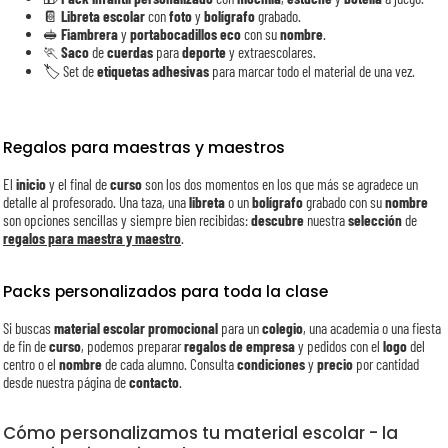
📔
Libreta escolar
con
foto
y
bolígrafo
grabado.
🥪
Fiambrera
y
portabocadillos
eco
con su
nombre
.
🏃
Saco
de
cuerdas
para
deporte
y extraescolares.
🏷️ Set de
etiquetas adhesivas
para marcar todo el material de una vez.
Regalos para maestras y maestros
El
inicio
y el final de
curso
son los dos momentos en los que más se agradece un
detalle al profesorado. Una taza, una
libreta
o un
bolígrafo
grabado con su
nombre
son opciones sencillas y siempre bien recibidas:
descubre
nuestra
selección
de
regalos para maestra y maestro
.
Packs personalizados para toda la clase
Si buscas
material escolar promocional
para un
colegio
, una academia o una fiesta
de fin de
curso
, podemos preparar
regalos de empresa
y pedidos con el
logo
del
centro o el
nombre
de cada alumno. Consulta
condiciones
y
precio
por cantidad
desde nuestra página de
contacto
.
Cómo personalizamos tu material escolar - la