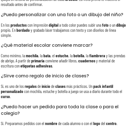
resultado antes de confirmar.
¿Puedo personalizar con una foto o un dibujo del niño?
En los
productos
con impresión
digital
a todo color puedes subir una
foto
o un
dibujo
propio. En
bordado
y grabado láser trabajamos con texto y con diseños de línea
simple.
¿Qué material escolar conviene marcar?
Como mínimo, la
mochila
, la
bata
, el
estuche
, la
botella
, la
fiambrera
y las prendas
de abrigo. A partir de
primaria
conviene añadir libros,
cuadernos
y material de
escritura con
etiquetas adhesivas
.
¿Sirve como regalo de inicio de clases?
Sí, es uno de los
regalos
de
inicio
de
clases
más prácticos. Un
pack infantil
personalizado
con mochila, estuche y botella a juego se usa a diario durante todo el
curso
.
¿Puedo hacer un pedido para toda la clase o para el
colegio?
Sí. Preparamos pedidos con el
nombre
de cada alumno o con el
logo
del
centro
.