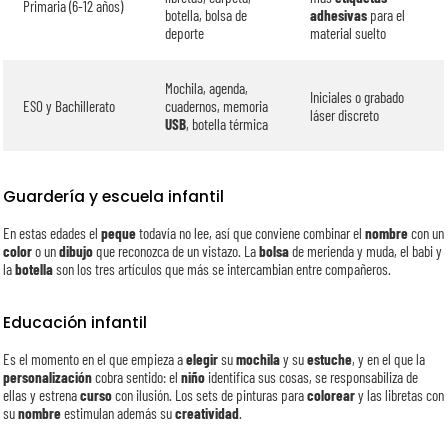
Primaria (6-12 años)
botella, bolsa de
adhesivas
para el
deporte
material suelto
Mochila, agenda,
Iniciales o grabado
ESO y Bachillerato
cuadernos, memoria
láser discreto
USB
, botella térmica
Guardería y escuela infantil
En estas edades el
peque
todavía no lee, así que conviene combinar el
nombre
con un
color
o un
dibujo
que reconozca de un vistazo. La
bolsa
de merienda y muda, el babi y
la
botella
son los tres artículos que más se intercambian entre compañeros.
Educación infantil
Es el momento en el que empieza a
elegir
su
mochila
y su
estuche
, y en el que la
personalización
cobra sentido: el
niño
identifica sus cosas, se responsabiliza de
ellas y estrena
curso
con ilusión. Los sets de pinturas para
colorear
y las libretas con
su
nombre
estimulan además su
creatividad
.