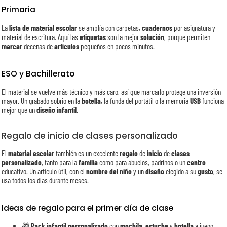
Primaria
La
lista de material escolar
se amplía con carpetas,
cuadernos
por asignatura y
material de escritura. Aquí las
etiquetas
son la mejor
solución
, porque permiten
marcar
decenas de
artículos
pequeños en pocos minutos.
ESO y Bachillerato
El material se vuelve más técnico y más caro, así que marcarlo protege una inversión
mayor. Un grabado sobrio en la
botella
, la funda del portátil o la memoria
USB
funciona
mejor que un
diseño
infantil
.
Regalo de inicio de clases personalizado
El
material escolar
también es un excelente
regalo
de
inicio
de
clases
personalizado
, tanto para la
familia
como para abuelos, padrinos o un
centro
educativo. Un artículo útil, con el
nombre del niño
y un
diseño
elegido a su
gusto
, se
usa todos los días durante meses.
Ideas de regalo para el primer día de clase
🎁
Pack infantil personalizado
con
mochila
,
estuche
y
botella
a juego.