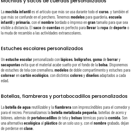
Mochilas y sacos de cuerdas personalizados
La
mochila infantil
es el artículo que más se usa durante todo el
curso
, y también el
que más se confunde en el perchero. Tenemos
modelos
para guardería,
escuela
infantil
y
primaria
, con el
nombre
bordado o impreso en
gran
tamaño para que sea
visible a distancia. El
saco
de
cuerdas
es perfecto para
llevar
la
ropa
de
deporte
o
la muda de recambio a las actividades extraescolares.
Estuches escolares personalizados
Un
estuche escolar
personalizado con
lápices
,
bolígrafos
,
goma
de
borrar
y
sacapuntas
evita que el material acabe suelto por el fondo de la
bolsa
. Disponemos
de estuches de tela con cremallera,
modelos
de doble compartimento y estuches para
colorear
en
cartón
ecológico
, con distintos
colores
y
diseños
adaptados a cada
edad.
Botellas, fiambreras y portabocadillos personalizados
La
botella de agua
reutilizable y la
fiambrera
son imprescindibles para el comedor y
para el recreo. Personalizamos la
botella metalizada pequeña
, botellas de acero y
bidones, además de
portabocadillos
de tela y
bolsas
térmicas para la
comida
. Son
una alternativa
ecológica
al
plástico
de un solo uso y, con el
nombre
grabado, dejan
de perderse en
clase
.