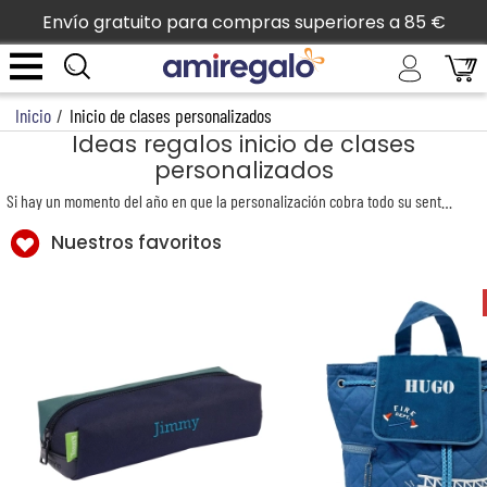
Envío gratuito para compras superiores a 85 €
Inicio
/
Inicio de clases personalizados
Ideas regalos inicio de clases
personalizados
Si hay un momento del año en que la personalización cobra todo su sentido, es sin duda al inicio de clases. Las escuelas insisten, y con razón: todas las pertenencias y la ropa de tus hijos deben estar marcadas para asegurarse de que no se pierdan. ¿Por qué no hacerlo de una manera elegante y original?
Nuestros favoritos
Te ofrecemos una alternativa perfecta con nuestra selección de artículos esenciales para el regreso a la escuela, como kits, mochilas deportivas y de ocio, y bolsas para la guardería o el cambio. Además, descubre una gama exclusiva para comenzar el año escolar con estilo: elegantes portafolios de cuero, altavoces personalizados, alfombrillas de ratón, llaves USB grabadas, bolígrafos personalizados...
Y para los más pequeños, te presentamos un innovador sello que te permite imprimir el nombre de tu hijo en textiles, ¡y lo mejor es que no desaparece con los lavados!