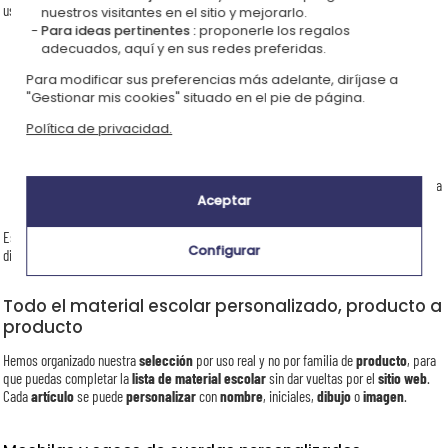
usan a diario.
nuestros visitantes en el sitio y mejorarlo.
Para ideas pertinentes :
proponerle los regalos
🎒
Mochila infantil personalizada
- el artículo estrella del
curso
, con el
adecuados, aquí y en sus redes preferidas.
nombre
bordado bien visible.
Para modificar sus preferencias más adelante, diríjase a
✏️
Estuche escolar
-
disponible en 2 modelos
de tela y en
colores en
"Gestionar mis cookies" situado en el pie de página.
stock
para elegir.
💧
Botella de agua
reutilizable -
ecológica
, sin
plástico
de un solo uso.
Política de privacidad.
🏷️
Etiquetas adhesivas
- la
solución
más rápida para
marcar
lápices,
libros y fiambreras.
📓
Libreta escolar
y
cuadernos
con foto - un
cuaderno
diferente para cada
Aceptar
asignatura.
Estos
útiles escolares personalizados
funcionan porque combinan
calidad
,
uso
Configurar
diario y un toque personal que ningún artículo de gran superficie ofrece.
Todo el material escolar personalizado, producto a
producto
Hemos organizado nuestra
selección
por uso real y no por familia de
producto
, para
que puedas completar la
lista de material escolar
sin dar vueltas por el
sitio web
.
Cada
artículo
se puede
personalizar
con
nombre
, iniciales,
dibujo
o
imagen
.