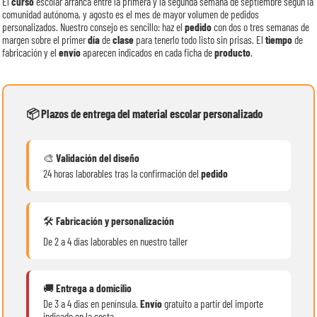
El
curso
escolar arranca entre la primera y la segunda semana de septiembre según la
comunidad autónoma, y agosto es el mes de mayor volumen de pedidos
personalizados. Nuestro consejo es sencillo: haz el
pedido
con dos o tres semanas de
margen sobre el primer
día
de
clase
para tenerlo todo listo sin prisas. El
tiempo
de
fabricación y el
envío
aparecen indicados en cada ficha de
producto
.
📦 Plazos de entrega del material escolar personalizado
🎨
Validación del diseño
24 horas laborables tras la confirmación del
pedido
🛠️
Fabricación y personalización
De 2 a 4 días laborables en nuestro taller
🚚
Entrega a domicilio
De 3 a 4 dias en península.
Envío
gratuito a partir del importe
indicado en la cesta