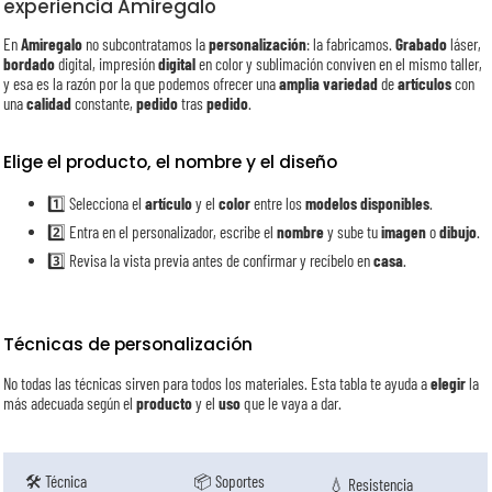
experiencia Amiregalo
En
Amiregalo
no subcontratamos la
personalización
: la fabricamos.
Grabado
láser,
bordado
digital, impresión
digital
en color y sublimación conviven en el mismo taller,
y esa es la razón por la que podemos ofrecer una
amplia variedad
de
artículos
con
una
calidad
constante,
pedido
tras
pedido
.
Elige el producto, el nombre y el diseño
1️⃣ Selecciona el
artículo
y el
color
entre los
modelos
disponibles
.
2️⃣ Entra en el personalizador, escribe el
nombre
y sube tu
imagen
o
dibujo
.
3️⃣ Revisa la vista previa antes de confirmar y recíbelo en
casa
.
Técnicas de personalización
No todas las técnicas sirven para todos los materiales. Esta tabla te ayuda a
elegir
la
más adecuada según el
producto
y el
uso
que le vaya a dar.
🛠️ Técnica
📦 Soportes
💧 Resistencia