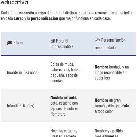
educativa
Cada etapa
necesita
un
tipo
de material distinto. Esta tabla resume lo imprescindible
en cada
curso
y la
personalización
que mejor funciona en cada caso.
✍️ Personalización
🎒 Material
🎓 Etapa
imprescindible
recomendada
Bolsa de muda,
Nombre
bordado y un
babero, babi, botella
Guardería (0-3 años)
icono reconocible sin
pequeña, saco de
saber leer
cuerdas
Mochila infantil
,
Nombre
en gran
bata, estuche con
Infantil (3-6 años)
tamaño,
dibujo
o
foto
lápices de colores,
a todo color
fiambrera
Mochila, estuche,
Nombre y apellido,
libretas, carpeta,
más
etiquetas