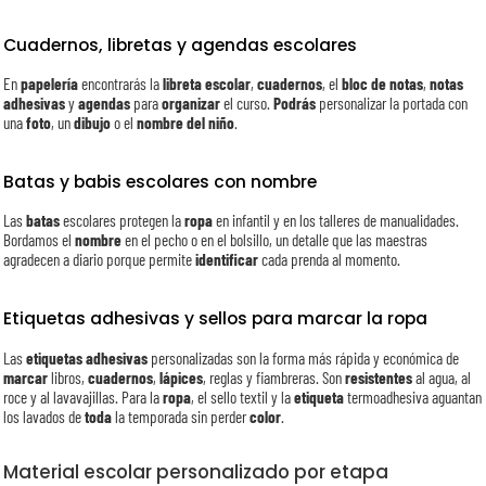
Cuadernos, libretas y agendas escolares
En
papelería
encontrarás la
libreta escolar
,
cuadernos
, el
bloc de notas
,
notas
adhesivas
y
agendas
para
organizar
el curso.
Podrás
personalizar la portada con
una
foto
, un
dibujo
o el
nombre del niño
.
Batas y babis escolares con nombre
Las
batas
escolares protegen la
ropa
en infantil y en los talleres de manualidades.
Bordamos el
nombre
en el pecho o en el bolsillo, un detalle que las maestras
agradecen a diario porque permite
identificar
cada prenda al momento.
Etiquetas adhesivas y sellos para marcar la ropa
Las
etiquetas adhesivas
personalizadas son la forma más rápida y económica de
marcar
libros,
cuadernos
,
lápices
, reglas y fiambreras. Son
resistentes
al agua, al
roce y al lavavajillas. Para la
ropa
, el sello textil y la
etiqueta
termoadhesiva aguantan
los lavados de
toda
la temporada sin perder
color
.
Material escolar personalizado por etapa