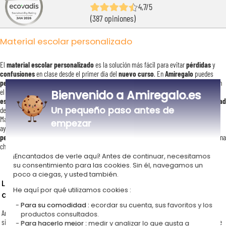
4,7/5
(387 opiniones)
Material escolar personalizado
El
material escolar personalizado
es la solución más fácil para evitar
pérdidas
y
confusiones
en clase desde el primer día del
nuevo curso
. En
Amiregalo
puedes
personalizar
mochilas, estuches, botellas, libretas, batas y
etiquetas adhesivas
con
Bienvenido a Amiregalo.es
el
nombre del niño
, una
foto
o el
diseño
que más le guste. Todos nuestros
artículos
escolares
se personalizan
desde 1 unidad
, sin pedido mínimo, con una
gran variedad
Un pequeño paso antes de
de
modelos
,
colores
y tamaños disponibles.
Marcar cada producto con el
nombre del estudiante
facilita que todo vuelva a casa,
empezar
ayuda a
los más pequeños
a
identificar
sus cosas y refuerza su autonomía y su
personalidad
desde la
escuela infantil
. No es un detalle estético: es lo que separa una
chaqueta recuperada de una chaqueta comprada de nuevo en noviembre.
¡Encantados de verle aquí! Antes de continuar, necesitamos
su consentimiento para las cookies. Sin él, navegamos un
poco a ciegas, y usted también.
Los 5 artículos que más se personalizan para la vuelta
He aquí por qué utilizamos cookies :
al cole
Para su comodidad :
ecordar su cuenta, sus favoritos y los
Año tras año, los
productos personalizados
más pedidos para el
colegio
son
productos consultados.
siempre los mismos, y no es casualidad: son los que más se pierden y los que más se
Para hacerlo mejor :
medir y analizar lo que gusta a