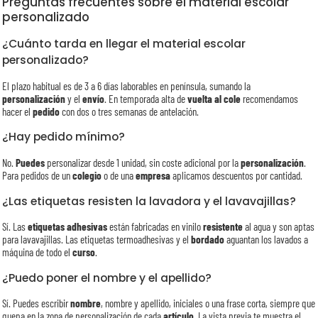
Preguntas frecuentes sobre el material escolar
personalizado
¿Cuánto tarda en llegar el material escolar
personalizado?
El plazo habitual es de 3 a 6 días laborables en península, sumando la
personalización
y el
envío
. En temporada alta de
vuelta al cole
recomendamos
hacer el
pedido
con dos o tres semanas de antelación.
¿Hay pedido mínimo?
No.
Puedes
personalizar desde 1 unidad, sin coste adicional por la
personalización
.
Para pedidos de un
colegio
o de una
empresa
aplicamos descuentos por cantidad.
¿Las etiquetas resisten la lavadora y el lavavajillas?
Sí. Las
etiquetas adhesivas
están fabricadas en vinilo
resistente
al agua y son aptas
para lavavajillas. Las etiquetas termoadhesivas y el
bordado
aguantan los lavados a
máquina de todo el
curso
.
¿Puedo poner el nombre y el apellido?
Sí. Puedes escribir
nombre
, nombre y apellido, iniciales o una frase corta, siempre que
quepa en la zona de personalización de cada
artículo
. La vista previa te muestra el