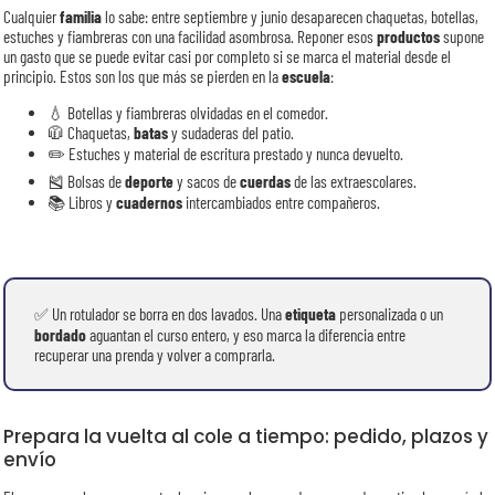
Cualquier
familia
lo sabe: entre septiembre y junio desaparecen chaquetas, botellas,
estuches y fiambreras con una facilidad asombrosa. Reponer esos
productos
supone
un gasto que se puede evitar casi por completo si se marca el material desde el
principio. Estos son los que más se pierden en la
escuela
:
💧 Botellas y fiambreras olvidadas en el comedor.
🧥 Chaquetas,
batas
y sudaderas del patio.
✏️ Estuches y material de escritura prestado y nunca devuelto.
🎽 Bolsas de
deporte
y sacos de
cuerdas
de las extraescolares.
📚 Libros y
cuadernos
intercambiados entre compañeros.
✅ Un rotulador se borra en dos lavados. Una
etiqueta
personalizada o un
bordado
aguantan el curso entero, y eso marca la diferencia entre
recuperar una prenda y volver a comprarla.
Prepara la vuelta al cole a tiempo: pedido, plazos y
envío