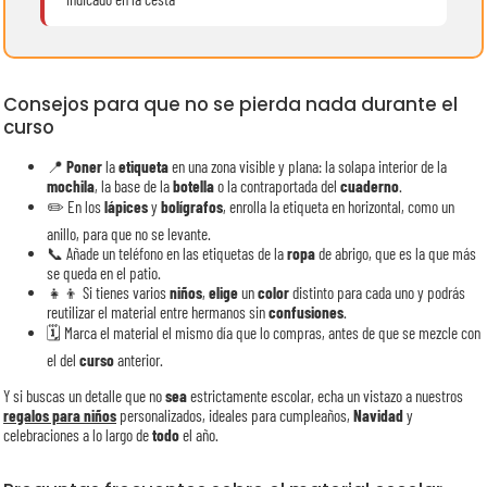
Consejos para que no se pierda nada durante el
curso
📍
Poner
la
etiqueta
en una zona visible y plana: la solapa interior de la
mochila
, la base de la
botella
o la contraportada del
cuaderno
.
✏️ En los
lápices
y
bolígrafos
, enrolla la etiqueta en horizontal, como un
anillo, para que no se levante.
📞 Añade un teléfono en las etiquetas de la
ropa
de abrigo, que es la que más
se queda en el patio.
👧👦 Si tienes varios
niños
,
elige
un
color
distinto para cada uno y podrás
reutilizar el material entre hermanos sin
confusiones
.
🗓️ Marca el material el mismo día que lo compras, antes de que se mezcle con
el del
curso
anterior.
Y si buscas un detalle que no
sea
estrictamente escolar, echa un vistazo a nuestros
regalos para niños
personalizados, ideales para cumpleaños,
Navidad
y
celebraciones a lo largo de
todo
el año.