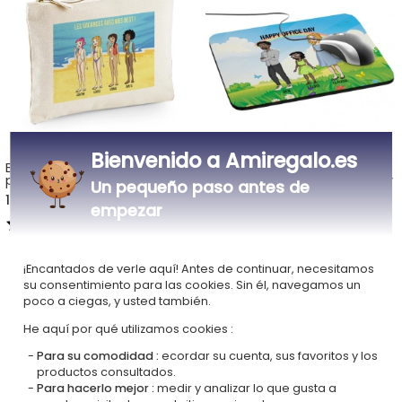
Bienvenido a Amiregalo.es
Estuche multiusos
Alfombrilla de ratón
personalizado Manga Family
personalizada Manga Family
Un pequeño paso antes de
17,90 €
13,90 €
empezar
4,00 (1 opiniones)
5,00 (1 opiniones)
¡Encantados de verle aquí! Antes de continuar, necesitamos
su consentimiento para las cookies. Sin él, navegamos un
poco a ciegas, y usted también.
He aquí por qué utilizamos cookies :
Para su comodidad :
ecordar su cuenta, sus favoritos y los
productos consultados.
Para hacerlo mejor :
medir y analizar lo que gusta a