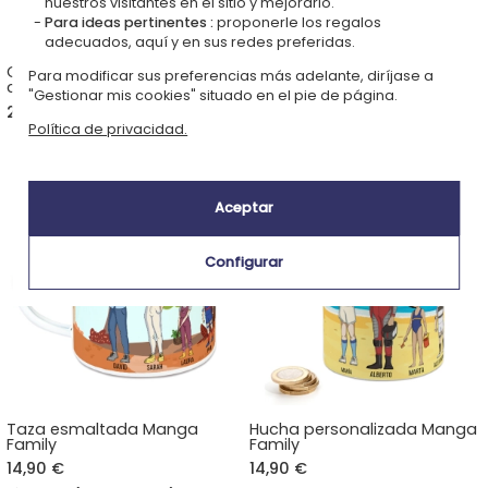
nuestros visitantes en el sitio y mejorarlo.
Para ideas pertinentes :
proponerle los regalos
adecuados, aquí y en sus redes preferidas.
Caja de té Manga Family | 12
Póster enmarcado Manga
Para modificar sus preferencias más adelante, diríjase a
compartimentos
Family
"Gestionar mis cookies" situado en el pie de página.
26,90 €
29,90 €
Política de privacidad.
Aceptar
Configurar
Taza esmaltada Manga
Hucha personalizada Manga
Family
Family
14,90 €
14,90 €