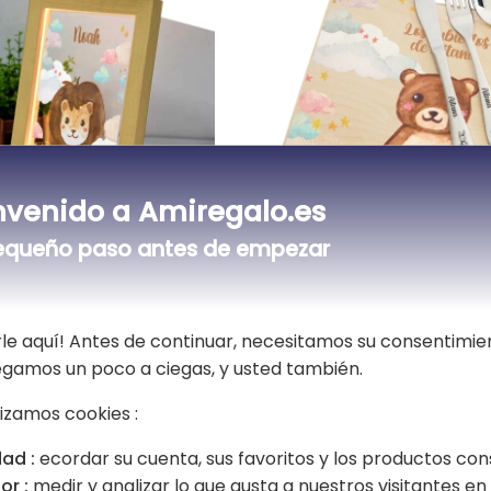
nvenido a Amiregalo.es
equeño paso antes de empezar
D nubes y animales
Cofre impreso nubes 
animales con sus cub
grabados
39,90 €
le aquí! Antes de continuar, necesitamos su consentimie
vegamos un poco a ciegas, y usted también.
5,00 (2 opiniones)
lizamos cookies :
ad :
ecordar su cuenta, sus favoritos y los productos con
or :
medir y analizar lo que gusta a nuestros visitantes en e