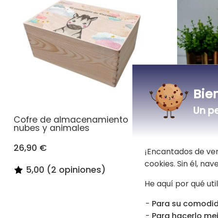
Bie
Un p
Cofre de almacenamiento
Marco LE
nubes y animales
26,90 €
27,90 €
¡Encantados de ver
cookies. Sin él, na
5,00 (2 opiniones)
He aquí por qué uti
Para su comodid
Para hacerlo mej