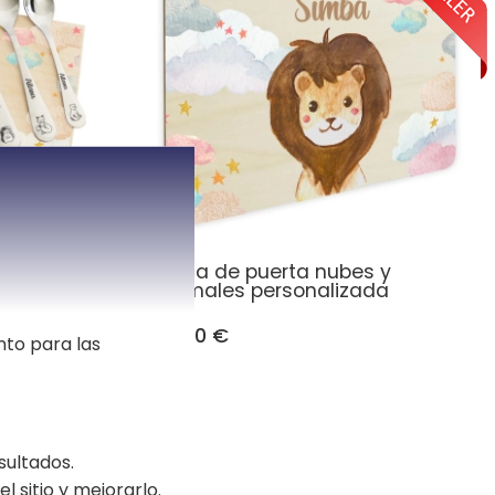
y
Placa de puerta nubes y
iertos
animales personalizada
23,90 €
nto para las
sultados.
l sitio y mejorarlo.