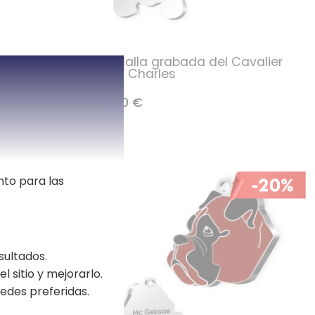
Husky
Medalla grabada del Cavalier
King Charles
16,90 €
nto para las
sultados.
l sitio y mejorarlo.
edes preferidas.