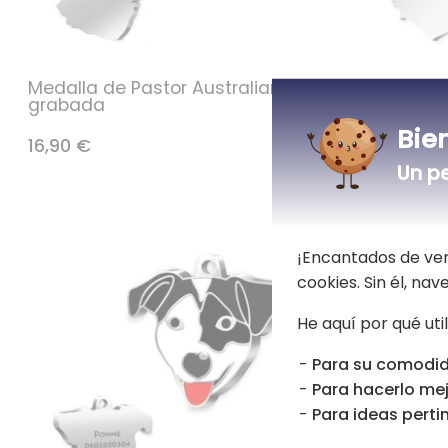
Medalla de Pastor Australiano
Medalla G
grabada
grabada
Bie
16,90 €
16,90 €
Un p
¡Encantados de ver
cookies. Sin él, na
He aquí por qué uti
Para su comodid
Para hacerlo mej
Para ideas pertin