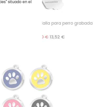
es" situado en el
grabada
Medalla para perro grabada
16,90 €
13,52 €