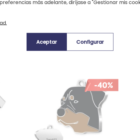
preferencias más adelante, diríjase a "Gestionar mis cooki
ad.
grabada Labrador
Medalla para Beagle 
Aceptar
Configurar
16,90 €