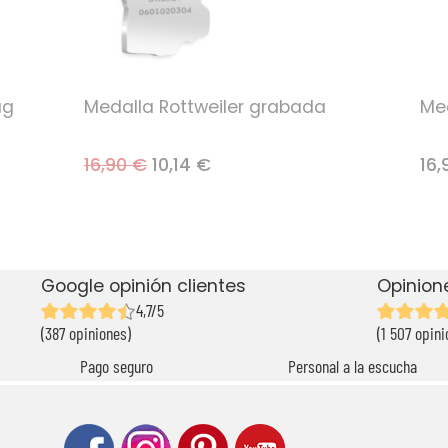
ug
Medalla Rottweiler grabada
Me
16,90 €
10,14 €
16,
Google opinión clientes
Opinion
4,7/5
(387 opiniones)
(1 507 opini
Pago seguro
Personal a la escucha