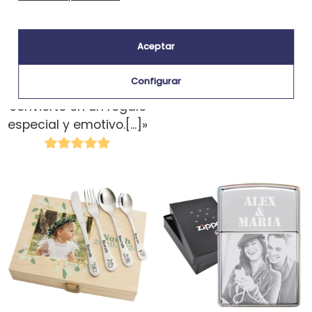
elegante. El grabado
quedó perfecto, con
Aceptar
una tipografía
delicada y muy bien
Configurar
definida, lo que la
convierte en un regalo
especial y emotivo.
[...]
»