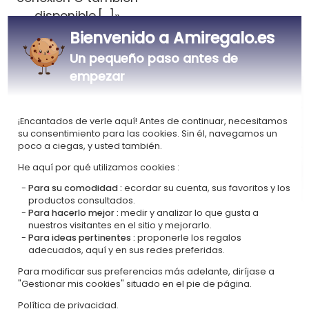
disponible.
[...]
»
Bienvenido a Amiregalo.es
Un pequeño paso antes de
empezar
¡Encantados de verle aquí! Antes de continuar, necesitamos
su consentimiento para las cookies. Sin él, navegamos un
poco a ciegas, y usted también.
He aquí por qué utilizamos cookies :
Para su comodidad :
ecordar su cuenta, sus favoritos y los
productos consultados.
Para hacerlo mejor :
medir y analizar lo que gusta a
Mariana
(publicado el
Kike
(publicado el
nuestros visitantes en el sitio y mejorarlo.
03/07/2026)
03/07/2026)
Para ideas pertinentes :
proponerle los regalos
adecuados, aquí y en sus redes preferidas.
«La calidad de la
«Todo correcto y en los
Para modificar sus preferencias más adelante, diríjase a
"Gestionar mis cookies" situado en el pie de página.
madera está bien, con
plazos acordados»
un acabado cuidado y
Política de privacidad.