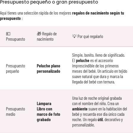
Presupuesto pequeño o gran presupuesto
Aquí tienes una selección rápida de los mejores
regalos de nacimiento según tu
presupuesto
:
💶
🎁 Regalo de
💡 Por qué regalarlo
Presupuesto
nacimiento
Simple, bonito, lleno de significado.
El
peluche
es el accesorio
Presupuesto
Peluche plano
imprescindible de los primeros
pequeño
personalizado
meses del bebé. Un artículo en tejido
suave natural que dura y marca la
llegada del bebé con ternura.
Una luz de noche original grabada
Lámpara
con el nombre del niño. Crea un
Presupuesto
Libro con
ambiente
suave en la habitación del
medio
marco de foto
bebé y recuerda ese día único cada
grabado
noche. Un regalo
útil
, decorativo y
personalizable.