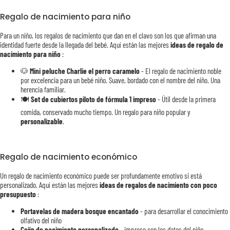
Regalo de nacimiento para niño
Para un niño, los regalos de nacimiento que dan en el clavo son los que afirman una
identidad fuerte desde la llegada del bebé. Aquí están las mejores
ideas de regalo de
nacimiento para niño
:
🐶
Mini peluche Charlie el perro caramelo
- El regalo de nacimiento noble
por excelencia para un bebé niño. Suave, bordado con el nombre del niño. Una
herencia familiar.
🍽️
Set de cubiertos piloto de fórmula 1 impreso
- Útil desde la primera
comida, conservado mucho tiempo. Un regalo para niño popular y
personalizable
.
Regalo de nacimiento económico
Un regalo de nacimiento económico puede ser profundamente emotivo si está
personalizado. Aquí están las mejores
ideas de regalos de nacimiento con poco
presupuesto
:
Portavelas de madera bosque encantado
- para desarrollar el conocimiento
olfativo del niño
Cojín de nacimiento personalizado
- impreso con los datos del niño