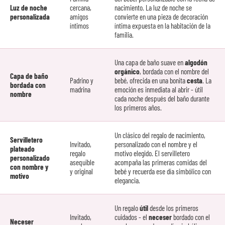
Luz de noche
cercana,
nacimiento. La luz de noche se
personalizada
amigos
convierte en una pieza de decoración
íntimos
íntima expuesta en la habitación de la
familia.
Una capa de baño suave en
algodón
orgánico
, bordada con el nombre del
Capa de baño
Padrino y
bebé, ofrecida en una bonita
cesta
. La
bordada con
madrina
emoción es inmediata al abrir - útil
nombre
cada noche después del baño durante
los primeros años.
Un clásico del regalo de nacimiento,
Servilletero
Invitado,
personalizado con el nombre y el
plateado
regalo
motivo elegido. El servilletero
personalizado
asequible
acompaña las primeras comidas del
con nombre y
y original
bebé y recuerda ese día simbólico con
motivo
elegancia.
Un regalo
útil
desde los primeros
Invitado,
cuidados - el
neceser
bordado con el
Neceser