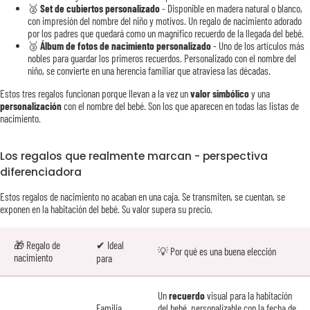
🥈
Set de cubiertos personalizado
- Disponible en madera natural o blanco,
con impresión del nombre del niño y motivos. Un regalo de nacimiento adorado
por los padres que quedará como un magnífico recuerdo de la llegada del bebé.
🥉
Álbum de fotos de nacimiento personalizado
- Uno de los artículos más
nobles para guardar los primeros recuerdos. Personalizado con el nombre del
niño, se convierte en una herencia familiar que atraviesa las décadas.
Estos tres regalos funcionan porque llevan a la vez un
valor simbólico
y una
personalización
con el nombre del bebé. Son los que aparecen en todas las listas de
nacimiento.
Los regalos que realmente marcan - perspectiva
diferenciadora
Estos regalos de nacimiento no acaban en una caja. Se transmiten, se cuentan, se
exponen en la habitación del bebé. Su valor supera su precio.
🎁 Regalo de
✔ Ideal
💡 Por qué es una buena elección
nacimiento
para
Un
recuerdo
visual para la habitación
Familia
del bebé, personalizable con la fecha de