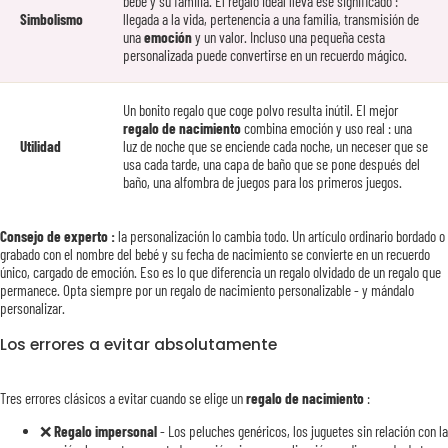
bebé y su familia. El regalo ideal lleva ese significado :
Simbolismo
llegada a la vida, pertenencia a una familia, transmisión de
una
emoción
y un valor. Incluso una pequeña cesta
personalizada puede convertirse en un recuerdo mágico.
Un bonito regalo que coge polvo resulta inútil. El mejor
regalo de nacimiento
combina emoción y uso real : una
Utilidad
luz de noche que se enciende cada noche, un neceser que se
usa cada tarde, una capa de baño que se pone después del
baño, una alfombra de juegos para los primeros juegos.
Consejo de experto :
la personalización lo cambia todo. Un artículo ordinario bordado o
grabado con el nombre del bebé y su fecha de nacimiento se convierte en un recuerdo
único, cargado de emoción. Eso es lo que diferencia un regalo olvidado de un regalo que
permanece. Opta siempre por un regalo de nacimiento personalizable - y mándalo
personalizar.
Los errores a evitar absolutamente
Tres errores clásicos a evitar cuando se elige un
regalo de nacimiento
:
❌
Regalo impersonal
- Los peluches genéricos, los juguetes sin relación con la