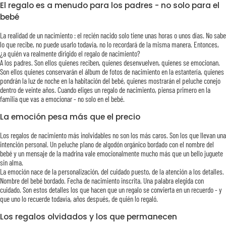
El regalo es a menudo para los padres - no solo para el
bebé
La realidad de un nacimiento : el recién nacido solo tiene unas horas o unos días. No sabe
lo que recibe, no puede usarlo todavía, no lo recordará de la misma manera. Entonces,
¿a quién va realmente dirigido el regalo de nacimiento?
A los padres. Son ellos quienes reciben, quienes desenvuelven, quienes se emocionan.
Son ellos quienes conservarán el álbum de fotos de nacimiento en la estantería, quienes
pondrán la luz de noche en la habitación del bebé, quienes mostrarán el peluche conejo
dentro de veinte años. Cuando eliges un regalo de nacimiento, piensa primero en la
familia que vas a emocionar - no solo en el bebé.
La emoción pesa más que el precio
Los regalos de nacimiento más inolvidables no son los más caros. Son los que llevan una
intención personal. Un peluche plano de algodón orgánico bordado con el nombre del
bebé y un mensaje de la madrina vale emocionalmente mucho más que un bello juguete
sin alma.
La emoción nace de la personalización, del cuidado puesto, de la atención a los detalles.
Nombre del bebé bordado. Fecha de nacimiento inscrita. Una palabra elegida con
cuidado. Son estos detalles los que hacen que un regalo se convierta en un recuerdo - y
que uno lo recuerde todavía, años después, de quién lo regaló.
Los regalos olvidados y los que permanecen