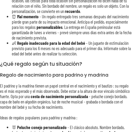
ocasión, las cestas para toda ocasión sin personalización no dicen nada de tu
relación con el niño. Sin bordado del nombre, un regalo es solo un objeto. Con la
personalización, se convierte en un
recuerdo
.
⏰
Mal momento
- Un regalo entregado tres semanas después del nacimiento
pierde gran parte de su impacto emocional. Anticipa el pedido, especialmente
para los regalos
personalizables
. La entrega en España peninsular está
garantizada de lunes a viernes - prevé siempre unos días extra antes de la fecha
de nacimiento prevista.
👶
Regalo inadecuado para la edad del bebé
- Un juguete de estimulación
previsto para los 6 meses no es adecuado para el primer día. Infórmate sobre la
edad del bebé antes de realizar tu selección.
¿Qué regalo según tu situación?
Regalo de nacimiento para padrino y madrina
El padrino y la madrina tienen un papel central en el nacimiento y el bautizo : su regalo
es el más esperado y el más observado. Debe estar a la altura de ese vínculo simbólico
fuerte. Opta por una
cesta de nacimiento personalizada
- peluche conejo bordado,
capa de baño en algodón orgánico, luz de noche musical - grabada o bordada con el
nombre del bebé y su fecha de nacimiento.
Ideas de regalos populares para padrino y madrina :
🐰
Peluche conejo personalizado
- El clásico absoluto. Nombre bordado,