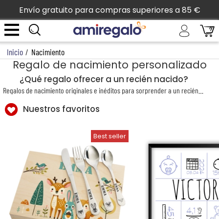
Envío gratuito para compras superiores a 85 €
Inicio
/
Nacimiento
Regalo de nacimiento personalizado
¿Qué regalo ofrecer a un recién nacido?
Regalos de nacimiento originales e inéditos para sorprender a un recién nacido y a sus padres. El nacimiento es un acontecimiento único y maravilloso, marcado por una primera decisión importante de los padres: la elección del nombre de su pequeño ángel. Y ese nombre, Amiregalo te propone destacarlo, incluso realzarlo, en un regalo de nacimiento bordado, grabado o impreso con ese nombre acompañado de bonitos motivos. Cubertería personalizada en estuche, albornoces y capas de baño bordadas, doudous originales, retratos estilo carboncillo del niño, baberos, servilleteros, cajas para dientes… nuestras ideas de regalos de nacimiento son innumerables: tómate el tiempo de descubrir nuestras colecciones y de probar nuestra herramienta de previsualización. ¿Quieres hacer doble regalo anticipando otro momento importante en la vida del bebé? Descubre nuestra
Nuestros favoritos