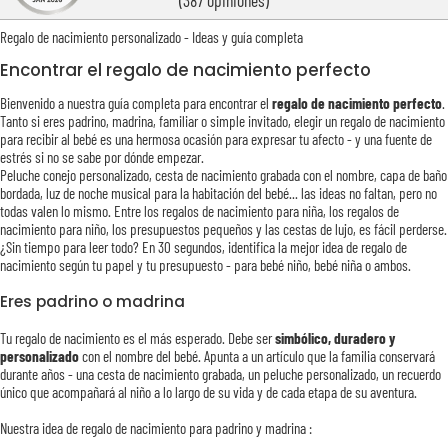
(387 opiniones)
Regalo de nacimiento personalizado - Ideas y guía completa
Encontrar el regalo de nacimiento perfecto
Bienvenido a nuestra guía completa para encontrar el
regalo de nacimiento perfecto
.
Tanto si eres padrino, madrina, familiar o simple invitado, elegir un regalo de nacimiento
para recibir al bebé es una hermosa ocasión para expresar tu afecto - y una fuente de
estrés si no se sabe por dónde empezar.
Peluche conejo personalizado, cesta de nacimiento grabada con el nombre, capa de baño
bordada, luz de noche musical para la habitación del bebé... las ideas no faltan, pero no
todas valen lo mismo. Entre los regalos de nacimiento para niña, los regalos de
nacimiento para niño, los presupuestos pequeños y las cestas de lujo, es fácil perderse.
¿Sin tiempo para leer todo? En 30 segundos, identifica la mejor idea de regalo de
nacimiento según tu papel y tu presupuesto - para bebé niño, bebé niña o ambos.
Eres padrino o madrina
Tu regalo de nacimiento es el más esperado. Debe ser
simbólico, duradero y
personalizado
con el nombre del bebé. Apunta a un artículo que la familia conservará
durante años - una cesta de nacimiento grabada, un peluche personalizado, un recuerdo
único que acompañará al niño a lo largo de su vida y de cada etapa de su aventura.
Nuestra idea de regalo de nacimiento para padrino y madrina :