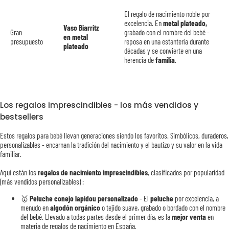
El regalo de nacimiento noble por
excelencia. En
metal plateado,
Vaso Biarritz
Gran
grabado con el nombre del bebé -
en metal
presupuesto
reposa en una estantería durante
plateado
décadas y se convierte en una
herencia de
familia
.
Los regalos imprescindibles - los más vendidos y
bestsellers
Estos regalos para bebé llevan generaciones siendo los favoritos. Simbólicos, duraderos,
personalizables - encarnan la tradición del nacimiento y el bautizo y su valor en la vida
familiar.
Aquí están los
regalos de nacimiento imprescindibles
, clasificados por popularidad
(más vendidos personalizables) :
🥇
Peluche conejo lapidou personalizado
- El
peluche
por excelencia, a
menudo en
algodón orgánico
o tejido suave, grabado o bordado con el nombre
del bebé. Llevado a todas partes desde el primer día, es la
mejor venta
en
materia de regalos de nacimiento en España.