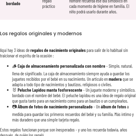
regalo
nombre recuerda ese día simbólico en
bordado
práctico
cada momento de higiene en familia. El
niño podrá usarlo durante años.
Los regalos originales y modernos
Aquí hay 3 ideas de
regalos de nacimiento originales
para salir de lo habitual sin
traicionar el espíritu de la ocasión :
🪵
Caja de almacenamiento personalizada con nombre
- Simple, natural,
llena de significado. La caja de almacenamiento siempre ayuda a guardar los
juguetes recibidos por el bebé en su nacimiento. Un artículo en
madera
que se
adapta a todo tipo de nacimientos y bautizos, religiosos o civiles.
🐰
Peluche Lapidou manta fosforescente
- Un juguete moderno y simbólico,
bordado con el nombre del bebé. El peluche lapidou es una idea de regalo original
que gusta tanto para un nacimiento como para un bautizo o un cumpleaños.
📷
Álbum de fotos de nacimiento personalizado
- Un
álbum de fotos
a
medida para guardar los primeros recuerdos del bebé y su familia. Más íntimo y
más duradero que una simple tarjeta regalo.
Estos regalos funcionan porque son inesperados - y uno los recuerda todavía, años
después, de quién los regaló.