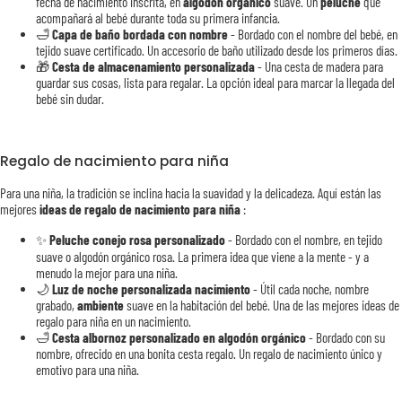
fecha de nacimiento inscrita, en
algodón orgánico
suave. Un
peluche
que
acompañará al bebé durante toda su primera infancia.
🛁
Capa de baño bordada con nombre
- Bordado con el nombre del bebé, en
tejido suave certificado. Un accesorio de baño utilizado desde los primeros días.
🎁
Cesta de almacenamiento personalizada
- Una cesta de madera para
guardar sus cosas, lista para regalar. La opción ideal para marcar la llegada del
bebé sin dudar.
Regalo de nacimiento para niña
Para una niña, la tradición se inclina hacia la suavidad y la delicadeza. Aquí están las
mejores
ideas de regalo de nacimiento para niña
:
✨
Peluche conejo rosa personalizado
- Bordado con el nombre, en tejido
suave o algodón orgánico rosa. La primera idea que viene a la mente - y a
menudo la mejor para una niña.
🌙
Luz de noche personalizada nacimiento
- Útil cada noche, nombre
grabado,
ambiente
suave en la habitación del bebé. Una de las mejores ideas de
regalo para niña en un nacimiento.
🛁
Cesta albornoz personalizado en algodón orgánico
- Bordado con su
nombre, ofrecido en una bonita cesta regalo. Un regalo de nacimiento único y
emotivo para una niña.