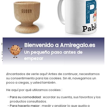
Bienvenido a Amiregalo.es
Hueveras grabadas
Tazas con nombre
Un pequeño paso antes de
3 ideas a partir de
34 ideas a partir de
empezar
7,90 € >
13,90 € >
¡Encantados de verle aquí! Antes de continuar, necesitamos
su consentimiento para las cookies. Sin él, navegamos un
poco a ciegas, y usted también.
He aquí por qué utilizamos cookies :
Para su comodidad :
ecordar su cuenta, sus favoritos y los
productos consultados.
Para hacerlo mejor :
medir y analizar lo que gusta a