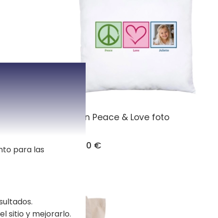
 Peace &
Cojín Peace & Love foto
22,90 €
nto para las
sultados.
l sitio y mejorarlo.