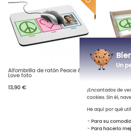
Bie
Un p
Alfombrilla de ratón Peace &
Bandeja 
Love foto
& Love fo
13,90 €
33,90 €
¡Encantados de ver
cookies. Sin él, na
He aquí por qué uti
Para su comodid
Para hacerlo mej