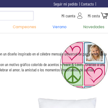
Seguir mi pedido
Contacto
Mi cuenta
Mi cesta
Campeones
Verano
Novedades
n un diseño inspirado en el célebre mensaje universal de paz y amor. Esta
a con un motivo gráfico colorido de acentos «Peace & Love». Gracias a una
lebrar el amor, la amistad o los momentos importantes de la vida.