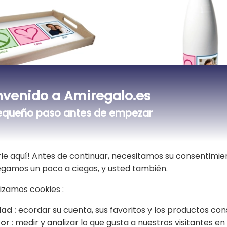
nvenido a Amiregalo.es
equeño paso antes de empezar
personalizada Peace
Botella personalizada
to
Love foto
19,90 €
le aquí! Antes de continuar, necesitamos su consentimie
vegamos un poco a ciegas, y usted también.
lizamos cookies :
ad :
ecordar su cuenta, sus favoritos y los productos con
or :
medir y analizar lo que gusta a nuestros visitantes en e