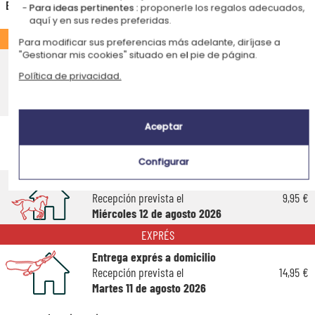
España
Para ideas pertinentes :
proponerle los regalos adecuados,
aquí y en sus redes preferidas.
ESTÁNDAR
Para modificar sus preferencias más adelante, diríjase a
"Gestionar mis cookies" situado en el pie de página.
Entrega económico en punto de
recogida
Política de privacidad.
4,75 €
Recepción prevista el
Lunes 17 de agosto 2026
Entrega económico a domicilio
Aceptar
Recepción prevista el
4,95 €
Lunes 17 de agosto 2026
Configurar
Entrega estándar a domicilio
Recepción prevista el
9,95 €
Miércoles 12 de agosto 2026
EXPRÉS
Entrega exprés a domicilio
Recepción prevista el
14,95 €
Martes 11 de agosto 2026