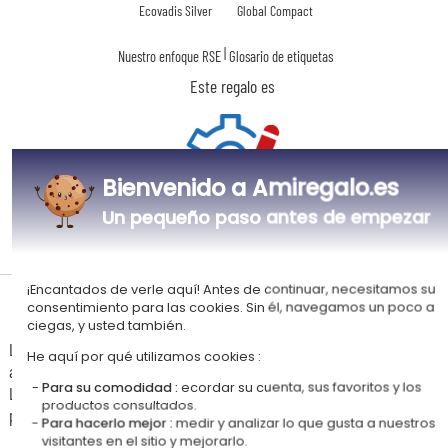
Ecovadis Silver
Global Compact
|
Nuestro enfoque RSE
Glosario de etiquetas
Este regalo es
Bienvenido a Amiregalo.es
Un pequeño paso antes de empezar
Personalizado
en Francia
¡Encantados de verle aquí! Antes de continuar, necesitamos su
Tiempos de entrega y gastos de envío
consentimiento para las cookies. Sin él, navegamos un poco a
ciegas, y usted también.
La estimación de la fecha de recepción y de los gastos de envío de este
He aquí por qué utilizamos cookies :
articulo están indicados a continuación.
Para su comodidad :
ecordar su cuenta, sus favoritos y los
Las fechas estimadas a continuación se aplican para un pedido con
productos consultados.
pago en tarjeta bancaria o PayPal.
Para hacerlo mejor :
medir y analizar lo que gusta a nuestros
visitantes en el sitio y mejorarlo.