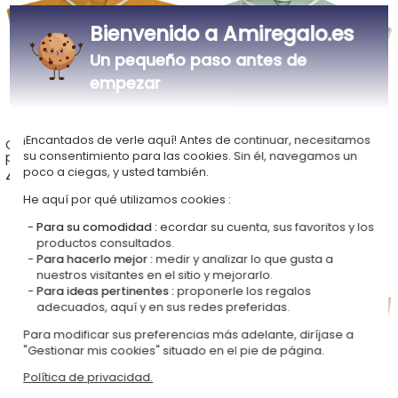
Bienvenido a Amiregalo.es
Un pequeño paso antes de
empezar
¡Encantados de verle aquí! Antes de continuar, necesitamos
Capa de baño León Azafrán
Albornoz Infantil Bordado
personalizada
Pingüino Verde
su consentimiento para las cookies. Sin él, navegamos un
poco a ciegas, y usted también.
44,90 €
59,90 €
He aquí por qué utilizamos cookies :
Para su comodidad :
ecordar su cuenta, sus favoritos y los
productos consultados.
Para hacerlo mejor :
medir y analizar lo que gusta a
nuestros visitantes en el sitio y mejorarlo.
Para ideas pertinentes :
proponerle los regalos
adecuados, aquí y en sus redes preferidas.
Para modificar sus preferencias más adelante, diríjase a
"Gestionar mis cookies" situado en el pie de página.
Política de privacidad.