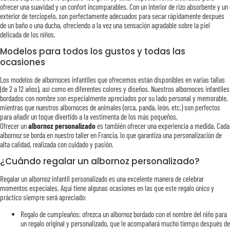
ofrecer una suavidad y un confort incomparables. Con un interior de rizo absorbente y un
exterior de terciopelo, son perfectamente adecuados para secar rápidamente después
de un baño o una ducha, ofreciendo a la vez una sensación agradable sobre la piel
delicada de los niños.
Modelos para todos los gustos y todas las
ocasiones
Los modelos de albornoces infantiles que ofrecemos están disponibles en varias tallas
(de 2 a 12 años), así como en diferentes colores y diseños. Nuestros albornoces infantiles
bordados con nombre son especialmente apreciados por su lado personal y memorable,
mientras que nuestros albornoces de animales (orca, panda, león, etc.) son perfectos
para añadir un toque divertido a la vestimenta de los más pequeños.
Ofrecer un
albornoz personalizado
es también ofrecer una experiencia a medida. Cada
albornoz se borda en nuestro taller en Francia, lo que garantiza una personalización de
alta calidad, realizada con cuidado y pasión.
¿Cuándo regalar un albornoz personalizado?
Regalar un albornoz infantil personalizado es una excelente manera de celebrar
momentos especiales. Aquí tiene algunas ocasiones en las que este regalo único y
práctico siempre será apreciado:
Regalo de cumpleaños: ofrezca un albornoz bordado con el nombre del niño para
un regalo original y personalizado, que le acompañará mucho tiempo después de