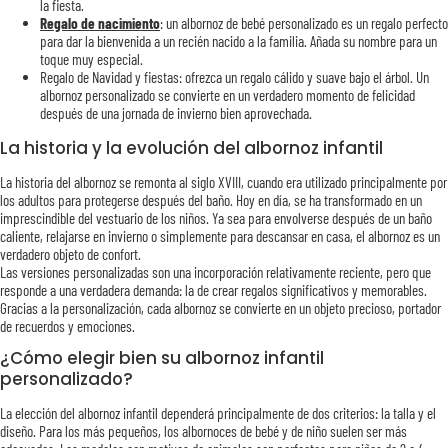
la fiesta.
Regalo de nacimiento
: un albornoz de bebé personalizado es un regalo perfecto
para dar la bienvenida a un recién nacido a la familia. Añada su nombre para un
toque muy especial.
Regalo de Navidad y fiestas: ofrezca un regalo cálido y suave bajo el árbol. Un
albornoz personalizado se convierte en un verdadero momento de felicidad
después de una jornada de invierno bien aprovechada.
La historia y la evolución del albornoz infantil
La historia del albornoz se remonta al siglo XVIII, cuando era utilizado principalmente por
los adultos para protegerse después del baño. Hoy en día, se ha transformado en un
imprescindible del vestuario de los niños. Ya sea para envolverse después de un baño
caliente, relajarse en invierno o simplemente para descansar en casa, el albornoz es un
verdadero objeto de confort.
Las versiones personalizadas son una incorporación relativamente reciente, pero que
responde a una verdadera demanda: la de crear regalos significativos y memorables.
Gracias a la personalización, cada albornoz se convierte en un objeto precioso, portador
de recuerdos y emociones.
¿Cómo elegir bien su albornoz infantil
personalizado?
La elección del albornoz infantil dependerá principalmente de dos criterios: la talla y el
diseño. Para los más pequeños, los albornoces de bebé y de niño suelen ser más