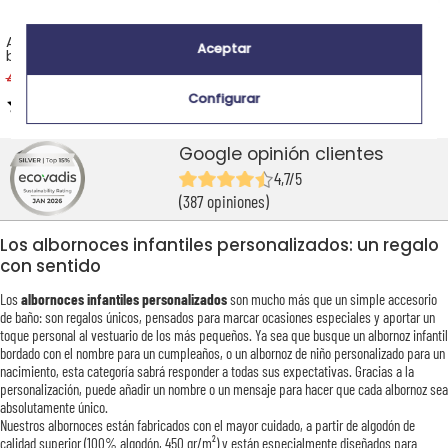
Albornoz personalizado para
Capa de baño Conejo rosa
Aceptar
bebé y niño
personalizada
43,90 €
30,73 €
44,90 €
Configurar
5,00 (1 opiniones)
Google opinión clientes
4,7/5
(387 opiniones)
Los albornoces infantiles personalizados: un regalo
con sentido
Los
albornoces infantiles personalizados
son mucho más que un simple accesorio
de baño: son regalos únicos, pensados para marcar ocasiones especiales y aportar un
toque personal al vestuario de los más pequeños. Ya sea que busque un albornoz infantil
bordado con el nombre para un cumpleaños, o un albornoz de niño personalizado para un
nacimiento, esta categoría sabrá responder a todas sus expectativas. Gracias a la
personalización, puede añadir un nombre o un mensaje para hacer que cada albornoz sea
absolutamente único.
Nuestros albornoces están fabricados con el mayor cuidado, a partir de algodón de
calidad superior (100% algodón, 450 gr/m²) y están especialmente diseñados para