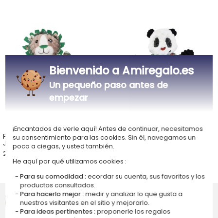
Bienvenido a Amiregalo.es
Un pequeño paso antes de
empezar
¡Encantados de verle aquí! Antes de continuar, necesitamos
Peluche personalizado
Peluche personalizado
su consentimiento para las cookies. Sin él, navegamos un
Jekros, el león
Rototos, el panda
poco a ciegas, y usted también.
22,90 €
22,90 €
He aquí por qué utilizamos cookies :
5,00 (1 opiniones)
Para su comodidad :
ecordar su cuenta, sus favoritos y los
productos consultados.
Google opinión clientes
Para hacerlo mejor :
medir y analizar lo que gusta a
4,7/5
nuestros visitantes en el sitio y mejorarlo.
Para ideas pertinentes :
proponerle los regalos
(387 opiniones)