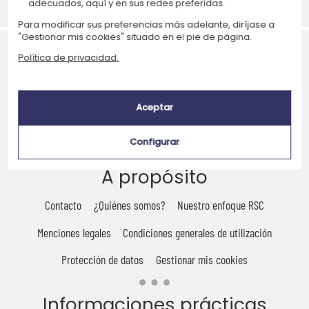
adecuados, aquí y en sus redes preferidas.
Entrega express
Pago seguro
Para modificar sus preferencias más adelante, diríjase a
"Gestionar mis cookies" situado en el pie de página.
Política de privacidad.
Aceptar
Inscribirse a la newsletter
Configurar
A propósito
Contacto
¿Quiénes somos?
Nuestro enfoque RSC
Menciones legales
Condiciones generales de utilización
Protección de datos
Gestionar mis cookies
Informaciones prácticas