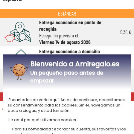
ESTÁNDAR
Entrega económico en punto de
recogida
5,35 €
Recepción prevista el
Viernes 14 de agosto 2026
Entrega económico a domicilio
Recepción prevista el
5,55 €
Bienvenido a Amiregalo.es
Viernes 14 de agosto 2026
Un pequeño paso antes de
Entrega estándar a domicilio
empezar
Recepción prevista el
9,95 €
Martes 11 de agosto 2026
EXPRÉS
¡Encantados de verle aquí! Antes de continuar, necesitamos
Entrega exprés a domicilio
su consentimiento para las cookies. Sin él, navegamos un
poco a ciegas, y usted también.
Recepción prevista el
15,95 €
Lunes 10 de agosto 2026
He aquí por qué utilizamos cookies :
Para su comodidad :
ecordar su cuenta, sus favoritos y los
+
Otras destinaciones