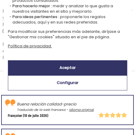
productos consultados.
Para hacerlo mejor :
medir y analizar lo que gusta a
El plazo de preparación de este articulo es de 2 días laborables con la entrega estándar
nuestros visitantes en el sitio y mejorarlo.
Para ideas pertinentes :
proponerle los regalos
y de 1 día laborable con la entrega express.
adecuados, aquí y en sus redes preferidas.
El plazo de entrega del artículo es de 3 a 4 días laborales en entrega estándar
(Colissimo) y de 1 a 2 días laborales en express (Chronopost).
Para modificar sus preferencias más adelante, diríjase a
"Gestionar mis cookies" situado en el pie de página.
Las entregas efectuadas a países fuera de la Unión Europea pueden estar sometidas a
Política de privacidad.
diversos gastos de envío, notablemente la aduana y la TVA de importación.
Estos gastos deben ser efectuados por el comprador.
Aceptar
Valoración promedio de clientes:
Configurar
(4.73/5)
Buena relación calidad-precio
Traducido de la web francesa -
idioma original
Françoise
(10 de julio 2026)