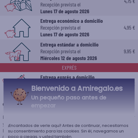
4,75 €
Recepción prevista el
Lunes 17 de agosto 2026
Entrega económico a domicilio
Recepción prevista el
4,95 €
Lunes 17 de agosto 2026
Entrega estándar a domicilio
Recepción prevista el
9,95 €
Miércoles 12 de agosto 2026
EXPRÉS
Entrega exprés a domicilio
Recepción prevista el
14,95 €
Bienvenido a Amiregalo.es
Martes 11 de agosto 2026
Un pequeño paso antes de
+
Otras destinaciones
empezar
El plazo de preparación de este articulo es de 2 días laborables con la entrega estándar
y de 1 día laborable con la entrega express.
¡Encantados de verle aquí! Antes de continuar, necesitamos
El plazo de entrega del artículo es de 3 a 4 días laborales en entrega estándar
su consentimiento para las cookies. Sin él, navegamos un
poco a ciegas, y usted también.
(Colissimo) y de 1 a 2 días laborales en express (Chronopost).