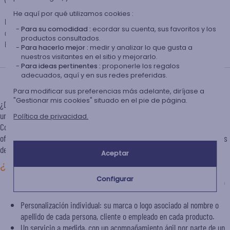
He aquí por qué utilizamos cookies :
Las entregas efectuadas a países fuera de la Unión Europea pueden estar sometidas a
Para su comodidad :
ecordar su cuenta, sus favoritos y los
diversos gastos de envío, notablemente la aduana y la TVA de importación.
productos consultados.
Estos gastos deben ser efectuados por el comprador.
Para hacerlo mejor :
medir y analizar lo que gusta a
nuestros visitantes en el sitio y mejorarlo.
Para ideas pertinentes :
proponerle los regalos
adecuados, aquí y en sus redes preferidas.
Regalo de empresa personalizado
Para modificar sus preferencias más adelante, diríjase a
"Gestionar mis cookies" situado en el pie de página.
¿Desea obtener un presupuesto para un pedido a gran escala (más de 50
unidades)?
Política de privacidad.
Complete el formulario adjunto. Nuestro equipo estará encantado de
ofrecerle una solución a medida, adaptada a su presupuesto y a los plazos
deseados.
Aceptar
¿Cuáles son nuestras ventajas?
Configurar
Un catálogo innovador que le permitirá salir de lo convencional y lo
ya visto.
Personalización individual: su marca o logo asociado al nombre o
apellido de cada persona, cliente o empleado en cada producto.
Un servicio a medida, con un acompañamiento ágil por parte de un