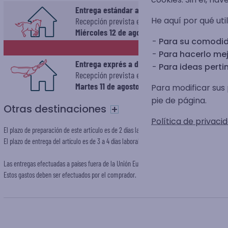
Entrega estándar a domicilio
He aquí por qué uti
Recepción prevista el
Miércoles 12 de agosto 2026
Para su comodid
EXPRÉS
Para hacerlo mej
Entrega exprés a domicilio
Para ideas pertin
Recepción prevista el
Martes 11 de agosto 2026
Para modificar sus 
pie de página.
Otras destinaciones
+
Política de privacid
El plazo de preparación de este articulo es de 2 días laborables con la entrega estándar y 
El plazo de entrega del artículo es de 3 a 4 días laborales en entrega estándar (Colissimo) 
Las entregas efectuadas a países fuera de la Unión Europea pueden estar sometidas a div
Estos gastos deben ser efectuados por el comprador.