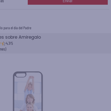
Enviar
ias
lo para el día del Padre
es sobre Amiregalo
4,7/5
ones)