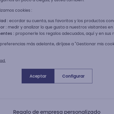
lizamos cookies :
9,95 €
ad :
ecordar su cuenta, sus favoritos y los productos con
or :
medir y analizar lo que gusta a nuestros visitantes en e
entes :
proponerle los regalos adecuados, aquí y en sus r
14,95 €
preferencias más adelante, diríjase a "Gestionar mis cooki
ad.
de 1 día laborable con la entrega express.
y de 1 a 2 días laborales en express (Chronopost).
Aceptar
Configurar
ersos gastos de envío, notablemente la aduana y la TVA de importación.
Regalo de empresa personalizado