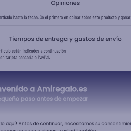
Opiniones
rtículo hasta la fecha. Sé el primero en opinar sobre este producto y gana
Tiempos de entrega y gastos de envío
rticulo están indicados a continuación.
n tarjeta bancaria o PayPal.
nvenido a Amiregalo.es
4,75 €
equeño paso antes de empezar
4,95 €
le aquí! Antes de continuar, necesitamos su consentimie
vegamos un poco a ciegas, y usted también.