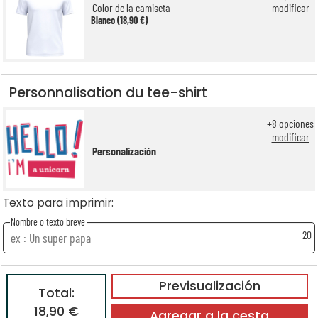
Color de la camiseta
modificar
Blanco (18,90 €)
Personnalisation du tee-shirt
+
8
opciones
modificar
Personalización
Texto para imprimir:
Nombre o texto breve
20
Previsualización
Total:
18,90 €
Agregar a la cesta