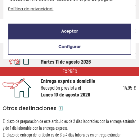
recogida
4,75 €
Recepción prevista el
Política de privacidad.
Viernes 14 de agosto 2026
Entrega económico a domicilio
Recepción prevista el
4,95 €
Aceptar
Viernes 14 de agosto 2026
Configurar
Entrega estándar a domicilio
Recepción prevista el
9,95 €
Martes 11 de agosto 2026
EXPRÉS
Entrega exprés a domicilio
Recepción prevista el
14,95 €
Lunes 10 de agosto 2026
+
Otras destinaciones
El plazo de preparación de este articulo es de 2 días laborables con la entrega estándar
y de 1 día laborable con la entrega express.
El plazo de entrega del artículo es de 3 a 4 días laborales en entrega estándar