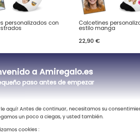
es personalizados con
Calcetines personali
lustrados
estilo manga
22,90 €
nvenido a Amiregalo.es
equeño paso antes de empezar
le aquí! Antes de continuar, necesitamos su consentimie
vegamos un poco a ciegas, y usted también.
lizamos cookies :