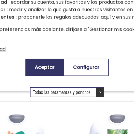
ad :
ecordar su cuenta, sus favoritos y los productos con
or :
medir y analizar lo que gusta a nuestros visitantes en e
entes :
proponerle los regalos adecuados, aquí y en sus r
preferencias más adelante, diríjase a "Gestionar mis cooki
nta bordada con
Batamanta Deluxe
Personalizada Crema
ad.
36,90 €
Aceptar
Configurar
3 opiniones)
4,50 (10 opiniones)
Todas las batamantas y ponchos
>