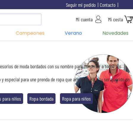
Seguir mi pedido
Contacto
Mi cuenta
Mi cesta
Campeones
Verano
Novedades
ccesorios de moda bordados con su nombre para consentir a todos tus
to y especial para une prenda de ropa que acompañará a tu ser querido en
 para niños
Ropa bordada
Ropa para niños