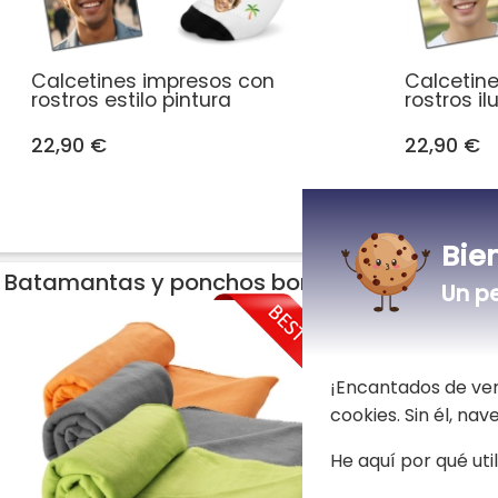
Calcetines impresos con
Calcetin
rostros estilo pintura
rostros i
22,90 €
22,90 €
Bie
Batamantas y ponchos bordadas
Un p
¡Encantados de ver
cookies. Sin él, na
He aquí por qué uti