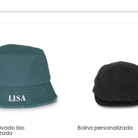
avado bio
Boina personalizada
izado