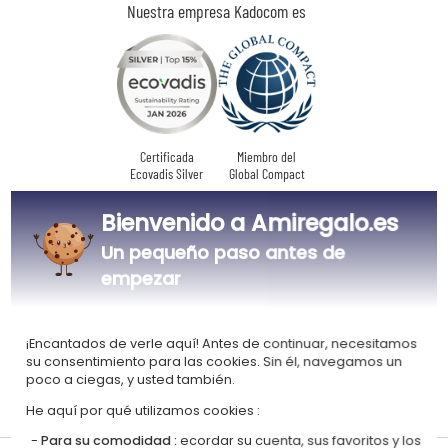
Nuestra empresa Kadocom es
Certificada
Miembro del
Ecovadis Silver
Global Compact
Bienvenido a Amiregalo.es
|
Nuestro enfoque RSE
Glosario de etiquetas
Este regalo es
Un pequeño paso antes de
empezar
¡Encantados de verle aquí! Antes de continuar, necesitamos
su consentimiento para las cookies. Sin él, navegamos un
poco a ciegas, y usted también.
Personalizado
Fabricado en
He aquí por qué utilizamos cookies :
en Francia
Europa
Para su comodidad :
ecordar su cuenta, sus favoritos y los