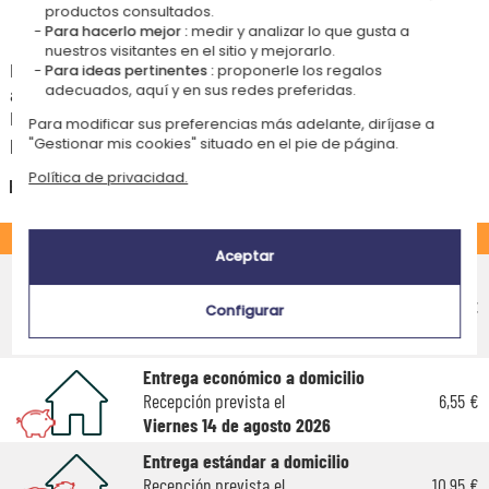
productos consultados.
Tiempos de entrega y gastos de envío
Para hacerlo mejor :
medir y analizar lo que gusta a
nuestros visitantes en el sitio y mejorarlo.
La estimación de la fecha de recepción y de los gastos de envío de este
Para ideas pertinentes :
proponerle los regalos
adecuados, aquí y en sus redes preferidas.
articulo están indicados a continuación.
Las fechas estimadas a continuación se aplican para un pedido con
Para modificar sus preferencias más adelante, diríjase a
pago en tarjeta bancaria o PayPal.
"Gestionar mis cookies" situado en el pie de página.
Política de privacidad.
España
ESTÁNDAR
Aceptar
Entrega económico en punto de
recogida
6,35 €
Configurar
Recepción prevista el
Viernes 14 de agosto 2026
Entrega económico a domicilio
Recepción prevista el
6,55 €
Viernes 14 de agosto 2026
Entrega estándar a domicilio
Recepción prevista el
10,95 €