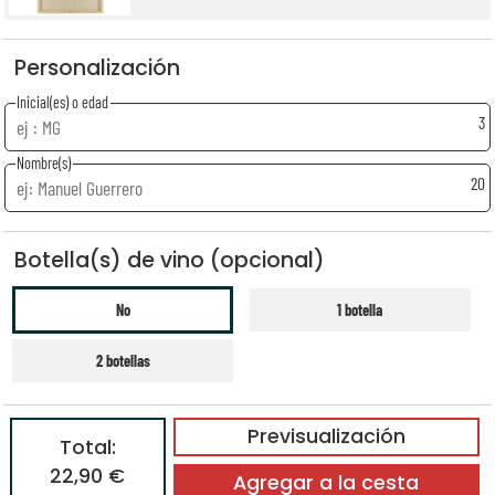
Personalización
Inicial(es) o edad
3
Nombre(s)
20
Botella(s) de vino (opcional)
No
1 botella
2 botellas
Previsualización
Total:
22,90 €
Agregar a la cesta