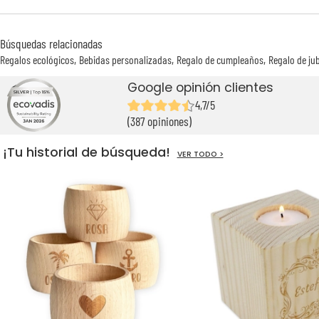
Búsquedas relacionadas
Regalos ecológicos
Bebidas personalizadas
Regalo de cumpleaños
Regalo de jub
Google opinión clientes
4,7/5
(387 opiniones)
¡Tu historial de búsqueda!
VER TODO >