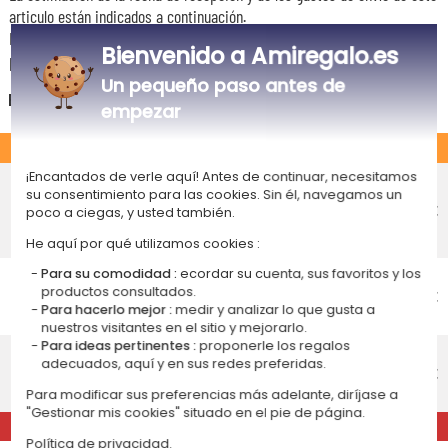
articulo están indicados a continuación.
Las fechas estimadas a continuación se aplican para un pedido con
Bienvenido a Amiregalo.es
pago en tarjeta bancaria o PayPal.
Un pequeño paso antes de
España
empezar
ESTÁNDAR
Entrega económico en punto de
¡Encantados de verle aquí! Antes de continuar, necesitamos
su consentimiento para las cookies. Sin él, navegamos un
recogida
4,75 €
poco a ciegas, y usted también.
Recepción prevista el
Lunes 17 de agosto 2026
He aquí por qué utilizamos cookies :
Entrega económico a domicilio
Para su comodidad :
ecordar su cuenta, sus favoritos y los
productos consultados.
Recepción prevista el
4,95 €
Para hacerlo mejor :
medir y analizar lo que gusta a
Lunes 17 de agosto 2026
nuestros visitantes en el sitio y mejorarlo.
Para ideas pertinentes :
proponerle los regalos
Entrega estándar a domicilio
adecuados, aquí y en sus redes preferidas.
Recepción prevista el
9,95 €
Miércoles 12 de agosto 2026
Para modificar sus preferencias más adelante, diríjase a
"Gestionar mis cookies" situado en el pie de página.
EXPRÉS
Política de privacidad.