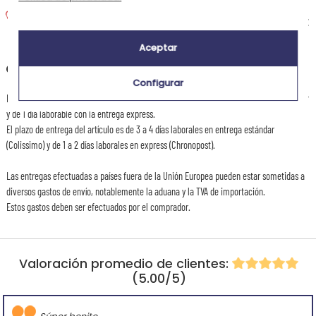
Entrega exprés a domicilio
Recepción prevista el
14,95 €
Martes 11 de agosto 2026
Aceptar
+
Otras destinaciones
Configurar
El plazo de preparación de este articulo es de 2 días laborables con la entrega estándar
y de 1 día laborable con la entrega express.
El plazo de entrega del artículo es de 3 a 4 días laborales en entrega estándar
(Colissimo) y de 1 a 2 días laborales en express (Chronopost).
Las entregas efectuadas a países fuera de la Unión Europea pueden estar sometidas a
diversos gastos de envío, notablemente la aduana y la TVA de importación.
Estos gastos deben ser efectuados por el comprador.
Valoración promedio de clientes:
(5.00/5)