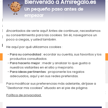
Bienvenido a Amiregalo.es
Un pequeño paso antes de
Tiempos de entrega y gastos de envío
empezar
La estimación de la fecha de recepción y de los gastos de envío de este
articulo están indicados a continuación.
Las fechas estimadas a continuación se aplican para un pedido con
¡Encantados de verle aquí! Antes de continuar, necesitamos
pago en tarjeta bancaria o PayPal.
su consentimiento para las cookies. Sin él, navegamos un
poco a ciegas, y usted también.
España
He aquí por qué utilizamos cookies :
Para su comodidad :
ecordar su cuenta, sus favoritos y los
ESTÁNDAR
productos consultados.
Para hacerlo mejor :
medir y analizar lo que gusta a
Entrega económico en punto de
nuestros visitantes en el sitio y mejorarlo.
recogida
4,75 €
Para ideas pertinentes :
proponerle los regalos
Recepción prevista el
adecuados, aquí y en sus redes preferidas.
Lunes 17 de agosto 2026
Para modificar sus preferencias más adelante, diríjase a
Entrega económico a domicilio
"Gestionar mis cookies" situado en el pie de página.
Recepción prevista el
4,95 €
Política de privacidad.
Lunes 17 de agosto 2026
Entrega estándar a domicilio