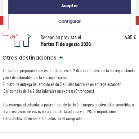
Recepción prevista el
9,95 €
Aceptar
Miércoles 12 de agosto 2026
EXPRÉS
Configurar
Entrega exprés a domicilio
Recepción prevista el
14,95 €
Martes 11 de agosto 2026
+
Otras destinaciones
El plazo de preparación de este articulo es de 2 días laborables con la entrega estándar
y de 1 día laborable con la entrega express.
El plazo de entrega del artículo es de 3 a 4 días laborales en entrega estándar
(Colissimo) y de 1 a 2 días laborales en express (Chronopost).
Las entregas efectuadas a países fuera de la Unión Europea pueden estar sometidas a
diversos gastos de envío, notablemente la aduana y la TVA de importación.
Estos gastos deben ser efectuados por el comprador.