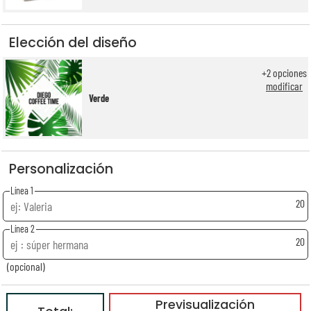
Elección del diseño
+
2
opciones
modificar
Verde
Personalización
Línea 1
20
Línea 2
20
(opcional)
Previsualización