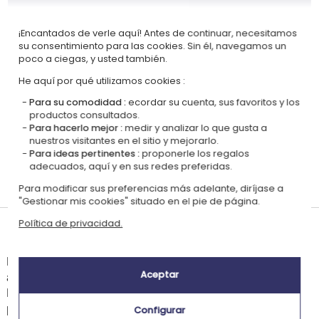
Certificada
Miembro del
Ecovadis Silver
Global Compact
¡Encantados de verle aquí! Antes de continuar, necesitamos
su consentimiento para las cookies. Sin él, navegamos un
|
Nuestro enfoque RSE
Glosario de etiquetas
poco a ciegas, y usted también.
Este regalo es
He aquí por qué utilizamos cookies :
Para su comodidad :
ecordar su cuenta, sus favoritos y los
productos consultados.
Para hacerlo mejor :
medir y analizar lo que gusta a
nuestros visitantes en el sitio y mejorarlo.
Para ideas pertinentes :
proponerle los regalos
adecuados, aquí y en sus redes preferidas.
Personalizado
Certificado
Certificado
EVE Vegan
Para modificar sus preferencias más adelante, diríjase a
en Francia
GOTS
OEKO-TEX
"Gestionar mis cookies" situado en el pie de página.
Política de privacidad.
Tiempos de entrega y gastos de envío
La estimación de la fecha de recepción y de los gastos de envío de este
Aceptar
articulo están indicados a continuación.
Las fechas estimadas a continuación se aplican para un pedido con
pago en tarjeta bancaria o PayPal.
Configurar