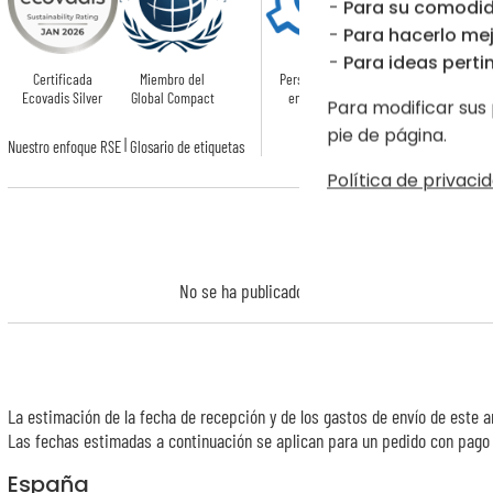
Para su comodid
Para hacerlo mej
Para ideas pertin
Certificada
Miembro del
Personalizado
Certificado
Ecovadis Silver
Global Compact
en Francia
OEKO-TEX
Para modificar sus 
pie de página.
|
Nuestro enfoque RSE
Glosario de etiquetas
Política de privacid
No se ha publicado ninguna opinión sobre este a
La estimación de la fecha de recepción y de los gastos de envío de este a
Las fechas estimadas a continuación se aplican para un pedido con pago e
España