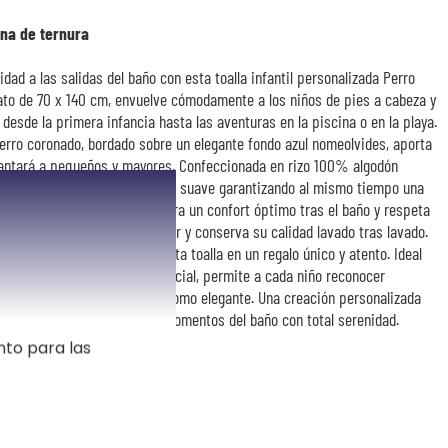
ena de ternura
idad a las salidas del baño con esta toalla infantil personalizada Perro
to de 70 x 140 cm, envuelve cómodamente a los niños de pies a cabeza y
esde la primera infancia hasta las aventuras en la piscina o en la playa.
rro coronado, bordado sobre un elegante fondo azul nomeolvides, aporta
cantará a pequeños y mayores. Confeccionada en rizo 100% algodón
 ofrece un tacto especialmente suave garantizando al mismo tiempo una
u gramaje de 450 g/m² asegura un confort óptimo tras el baño y respeta
 el día a día, es fácil de cuidar y conserva su calidad lavado tras lavado.
do del nombre transforma esta toalla en un regalo único y atento. Ideal
 cualquier otra ocasión especial, permite a cada niño reconocer
ndo de un accesorio tan útil como elegante. Una creación personalizada
ticidad para acompañar los momentos del baño con total serenidad.
nto para las