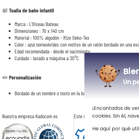
🛀
Toalla de baño infantil
Marca : L'Oiseau Bateau
Dimensiones : 70 x 140 cm
Material : 100% algodón - Rizo Oeko-Tex
Color : azul nomeolvides con motivo de un ratón bordado en una es
Edad recomendada : desde el nacimiento
Cuidado : lavado a máquina a 30°C
Bie
✏️
Personalización
Un p
Bordado de un nombre o texto en la banda en la parte inferior de la 
¡Encantados de ver
cookies. Sin él, na
Nuestra empresa Kadocom es
Este regalo es
He aquí por qué uti