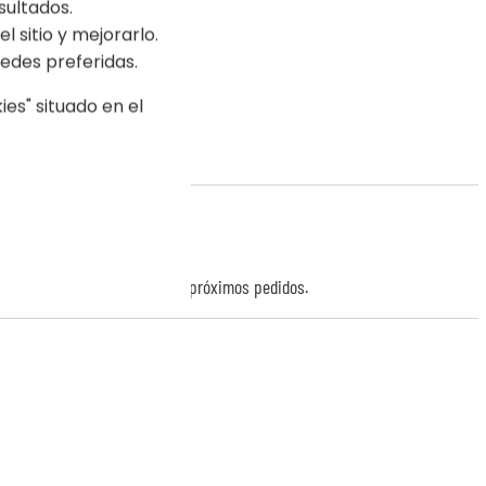
sultados.
l sitio y mejorarlo.
edes preferidas.
es" situado en el
r puntos de
fidelidad
para tus próximos pedidos.