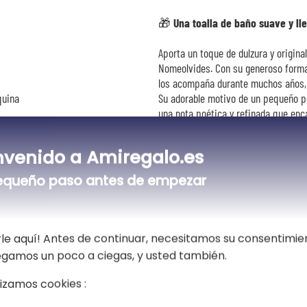
🎁 Una toalla de baño suave y ll
Aporta un toque de dulzura y original
Nomeolvides. Con su generoso forma
los acompaña durante muchos años, d
quina
Su adorable motivo de un pequeño pe
una nota poética y refinada que en
certificado OEKO-TEX®, esta toalla
excelente capacidad de absorción. S
nvenido a Amiregalo.es
las pieles más sensibles. Práctica en
La personalización mediante el borda
equeño paso antes de empezar
para un nacimiento, un cumpleaños o
fácilmente su ropa de baño disfruta
toalla
que combina calidad, ternura y prac
le aquí! Antes de continuar, necesitamos su consentimie
vegamos un poco a ciegas, y usted también.
lizamos cookies :