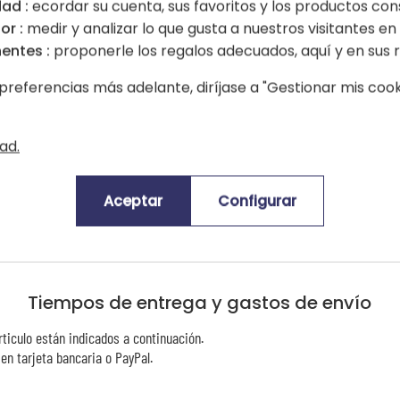
ad :
ecordar su cuenta, sus favoritos y los productos con
or :
medir y analizar lo que gusta a nuestros visitantes en e
entes :
proponerle los regalos adecuados, aquí y en sus r
preferencias más adelante, diríjase a "Gestionar mis cooki
ad.
Opiniones
Aceptar
Configurar
rtículo hasta la fecha. Sé el primero en opinar sobre este producto y gana
Tiempos de entrega y gastos de envío
rticulo están indicados a continuación.
n tarjeta bancaria o PayPal.