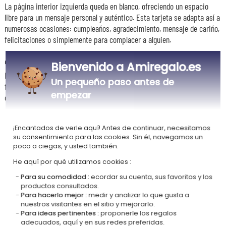
La página interior izquierda queda en blanco, ofreciendo un espacio
libre para un mensaje personal y auténtico. Esta tarjeta se adapta así a
numerosas ocasiones: cumpleaños, agradecimiento, mensaje de cariño,
felicitaciones o simplemente para complacer a alguien.
🖨️ Una calidad de impresión cuidada
Bienvenido a Amiregalo.es
Impresa en papel cartulina de calidad, la tarjeta Flores azules combina
Un pequeño paso antes de
finura gráfica y acabado de alta gama, para un resultado tan agradable
empezar
de regalar como de recibir.
¡Encantados de verle aquí! Antes de continuar, necesitamos
su consentimiento para las cookies. Sin él, navegamos un
Nuestra empresa Kadocom es
poco a ciegas, y usted también.
He aquí por qué utilizamos cookies :
Para su comodidad :
ecordar su cuenta, sus favoritos y los
productos consultados.
Para hacerlo mejor :
medir y analizar lo que gusta a
nuestros visitantes en el sitio y mejorarlo.
Para ideas pertinentes :
proponerle los regalos
Certificada
Miembro del
adecuados, aquí y en sus redes preferidas.
Ecovadis Silver
Global Compact