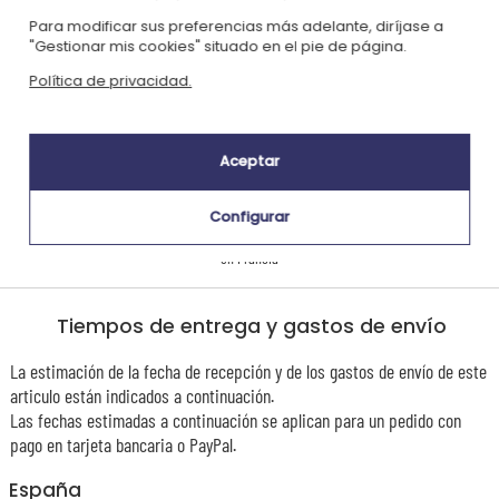
Para modificar sus preferencias más adelante, diríjase a
|
Nuestro enfoque RSE
Glosario de etiquetas
"Gestionar mis cookies" situado en el pie de página.
Este regalo es
Política de privacidad.
Aceptar
Configurar
Personalizado
en Francia
Tiempos de entrega y gastos de envío
La estimación de la fecha de recepción y de los gastos de envío de este
articulo están indicados a continuación.
Las fechas estimadas a continuación se aplican para un pedido con
pago en tarjeta bancaria o PayPal.
España