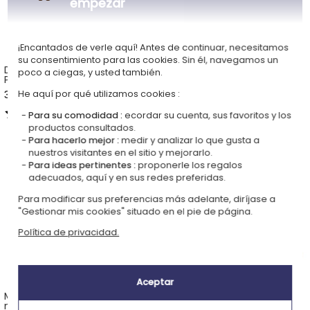
empezar
¡Encantados de verle aquí! Antes de continuar, necesitamos
su consentimiento para las cookies. Sin él, navegamos un
Delantal 100% Algodón
Lámpara en forma de libro
poco a ciegas, y usted también.
Personalizado Sello en Color
con marco y texto
30,90 €
42,90 €
He aquí por qué utilizamos cookies :
5,00 (4 opiniones)
4,70 (5 opiniones)
Para su comodidad :
ecordar su cuenta, sus favoritos y los
productos consultados.
Para hacerlo mejor :
medir y analizar lo que gusta a
nuestros visitantes en el sitio y mejorarlo.
Para ideas pertinentes :
proponerle los regalos
adecuados, aquí y en sus redes preferidas.
Para modificar sus preferencias más adelante, diríjase a
"Gestionar mis cookies" situado en el pie de página.
Política de privacidad.
Aceptar
Manta personalizada con
Navaja Opinel no 8 en olivo
nombre
grabado