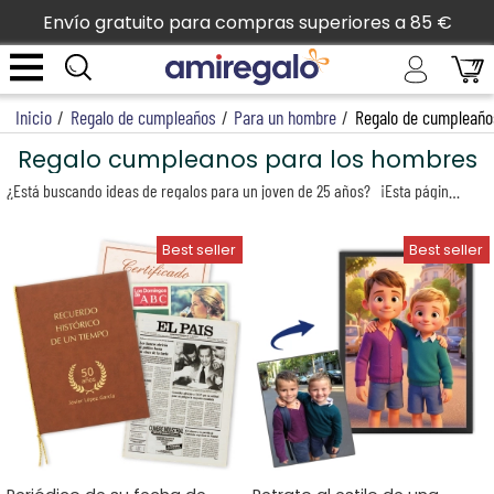
Envío gratuito para compras superiores a 85 €
Inicio
/
Regalo de cumpleaños
/
Para un hombre
/
Regalo de cumpleaño
Regalo cumpleanos para los hombres
¿Está buscando ideas de regalos para un joven de 25 años?
¡Esta página está hecha para usted porque está completamente dedicada a los regalos para un joven activo y moderno! Desde regalos de diseñadores de moda hasta elegantes regalos personalizados, ¡no olvidarán su cuarto de siglo! Aquí hay 25 ideas de regalos para hombres que darán en el blanco: un reloj Nato personalizado con un brazalete moderno, una pinta de cerveza única personalizada con grabado láser, un cuchillo Laguiole personalizado con patrones y el texto de su elección , cojines de moda, su retrato en versión pop art impreso en un lienzo montado en un marco ... ... ideas de regalos para el cumpleaños de un joven de 25 años lleno de futuro.