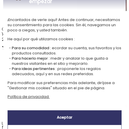
empezar
¡Encantados de verle aquí! Antes de continuar, necesitamos
su consentimiento para las cookies. Sin él, navegamos un
Cojín personalizado burbujas
Diploma personalizado
poco a ciegas, y usted también.
y foto
sobre soporte en madera
22,90 €
25,90 €
He aquí por qué utilizamos cookies :
5,00 (6 opiniones)
5,00 (1 opiniones)
Para su comodidad :
ecordar su cuenta, sus favoritos y los
productos consultados.
Para hacerlo mejor :
medir y analizar lo que gusta a
nuestros visitantes en el sitio y mejorarlo.
Para ideas pertinentes :
proponerle los regalos
adecuados, aquí y en sus redes preferidas.
Para modificar sus preferencias más adelante, diríjase a
"Gestionar mis cookies" situado en el pie de página.
Política de privacidad.
Aceptar
Llavero de cumpleaños con
Navaja Opinel no 8 en olivo
foto
grabado