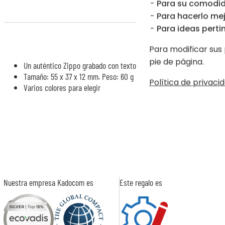
Para su comodid
Para hacerlo mej
Para ideas pertin
Encend
Para modificar sus 
pie de página.
Un auténtico Zippo grabado con texto y/o foto
Tamaño: 55 x 37 x 12 mm. Peso: 60 g
Política de privacid
Varios colores para elegir
Nuestra empresa Kadocom es
Este regalo es