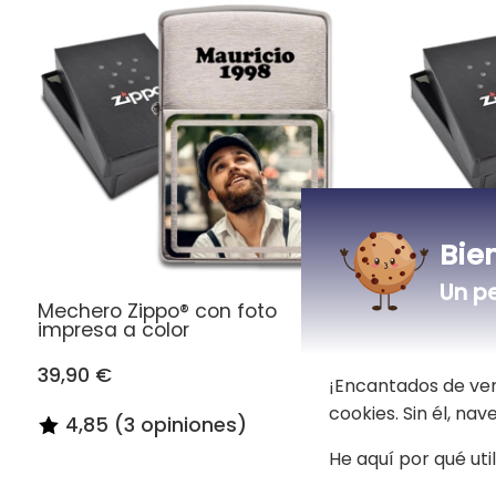
Bie
Un p
Mechero Zippo® con foto
Encended
impresa a color
personal
39,90 €
39,90 €
¡Encantados de ver
cookies. Sin él, na
4,85 (3 opiniones)
He aquí por qué uti