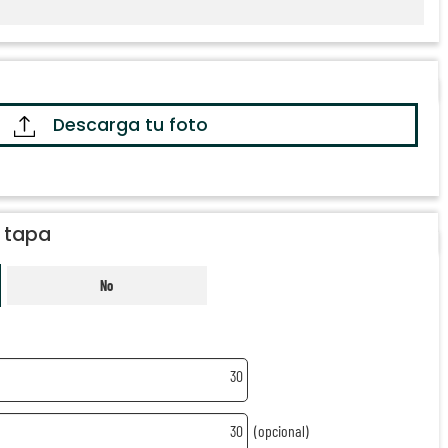
Descarga tu foto
a tapa
No
30
30
(opcional)