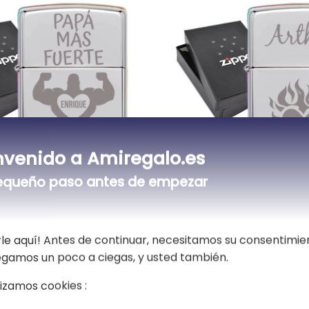
nvenido a Amiregalo.es
equeño paso antes de empezar
or Zippo
Encendedor Zippo mi
izado día del padre
personalizado
39,90 €
le aquí! Antes de continuar, necesitamos su consentimie
vegamos un poco a ciegas, y usted también.
5,00 (2 opiniones)
lizamos cookies :
Todos los encendedores Zippo grabados