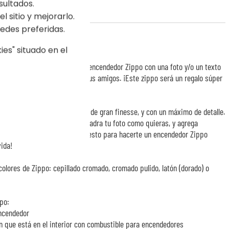
sultados.
l sitio y mejorarlo.
edes preferidas.
na foto
es" situado en el
 para regalar, personaliza tu encendedor Zippo con una foto y/o un texto
e diferenciar tu Zippo del de tus amigos. ¡Este zippo será un regalo súper
o aventurero!
aliza a láser para un acabado de gran finesse, y con un máximo de detalle.
ódulo de personalización, encuadra tu foto como quieras, y agrega
Nosotros nos encargamos del resto para hacerte un encendedor Zippo
ida!
lores de Zippo: cepillado cromado, cromado pulido, latón (dorado) o
po:
encendedor
 que está en el interior con combustible para encendedores