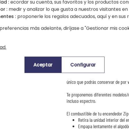
ad :
ecordar su cuenta, sus favoritos y los productos con
or :
medir y analizar lo que gusta a nuestros visitantes en e
entes :
proponerle los regalos adecuados, aquí y en sus r
edor Zippo personalizado con un texto y /o u
preferencias más adelante, diríjase a "Gestionar mis cooki
Si estás buscando un regalo de fotos
a tu elección. Una manera original d
ad.
original para un cercano fumador y/
La personalización de tu Zippo se re
Aceptar
Configurar
Envía tu foto a través de nuestro m
eventualmente un texto a grabar. ¡
único que podrás conservar de por v
Te proponemos diferentes modelos/co
incluso espectro.
El combustible de tu encendedor Zip
Retira la unidad interior del 
Empapa lentamente el algodón