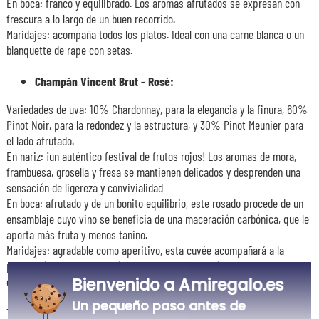
En boca: franco y equilibrado. Los aromas afrutados se expresan con
frescura a lo largo de un buen recorrido.
Maridajes: acompaña todos los platos. Ideal con una carne blanca o un
blanquette de rape con setas.
Champán Vincent Brut - Rosé:
Variedades de uva: 10% Chardonnay, para la elegancia y la finura, 60%
Pinot Noir, para la redondez y la estructura, y 30% Pinot Meunier para
el lado afrutado.
En nariz: ¡un auténtico festival de frutos rojos! Los aromas de mora,
frambuesa, grosella y fresa se mantienen delicados y desprenden una
sensación de ligereza y convivialidad
En boca: afrutado y de un bonito equilibrio, este rosado procede de un
ensamblaje cuyo vino se beneficia de una maceración carbónica, que le
aporta más fruta y menos tanino.
Maridajes: agradable como aperitivo, esta cuvée acompañará a la
perfección un pato con arándanos rojos o un faisán, un queso de cabra
Bienvenido a Amiregalo.es
o un postre de frutos rojos.
Un pequeño paso antes de
Temperatura ideal de consumo: servir a 6-7°C