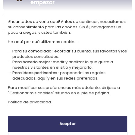
empezar
El abuso de alcohol es peligroso para la salud. Consúmase con
moderación.
¡Encantados de verle aquí! Antes de continuar, necesitamos
Al pedir este artículo, reconoces tener la mayoría de edad legal
su consentimiento para las cookies. Sin él, navegamos un
vigente en tu país (18 años cumplidos en España).
poco a ciegas, y usted también.
He aquí por qué utilizamos cookies :
Para su comodidad :
ecordar su cuenta, sus favoritos y los
productos consultados.
Para hacerlo mejor :
medir y analizar lo que gusta a
Nuestra empresa Kadocom es
nuestros visitantes en el sitio y mejorarlo.
Para ideas pertinentes :
proponerle los regalos
adecuados, aquí y en sus redes preferidas.
Para modificar sus preferencias más adelante, diríjase a
"Gestionar mis cookies" situado en el pie de página.
Política de privacidad.
Certificada
Miembro del
Ecovadis Silver
Global Compact
Aceptar
|
Nuestro enfoque RSE
Glosario de etiquetas
Este regalo es