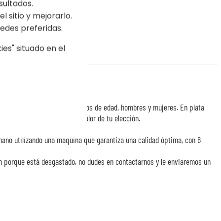
sultados.
l sitio y mejorarlo.
edes preferidas.
es" situado en el
adecuada para todos los grupos de edad, hombres y mujeres. En plata
n un cordón de algodón del color de tu elección.
ea (arriba o abajo): 13
ano utilizando una máquina que garantiza una calidad óptima, con 6
ón porque está desgastado, no dudes en contactarnos y le enviaremos un