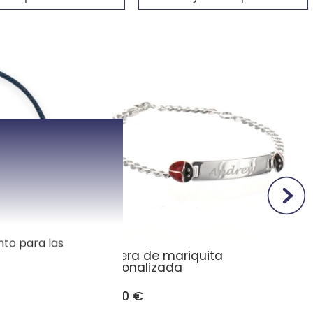
nto para las
do
Pulsera de mariquita
personalizada
46,00 €