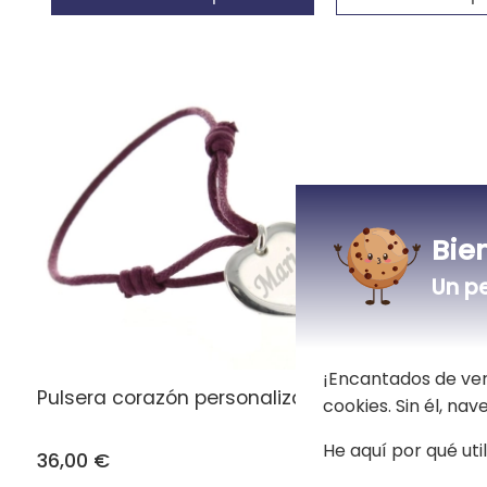
Bie
Un p
¡Encantados de ver
Pulsera corazón personalizada
Pulsera 
cookies. Sin él, na
He aquí por qué uti
36,00 €
36,00 €