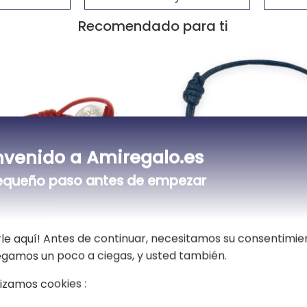
Recomendado para ti
nvenido a Amiregalo.es
equeño paso antes de empezar
le aquí! Antes de continuar, necesitamos su consentimie
ficha personalizada
Pulsera infinito graba
vegamos un poco a ciegas, y usted también.
lizamos cookies :
36,00 €