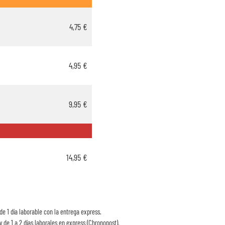
4,75 €
4,95 €
9,95 €
14,95 €
de 1 día laborable con la entrega express.
y de 1 a 2 días laborales en express (Chronopost).