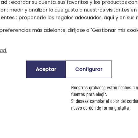
ad :
ecordar su cuenta, sus favoritos y los productos con
1 opiniones)
4,00 (1 opiniones)
or :
medir y analizar lo que gusta a nuestros visitantes en e
entes :
proponerle los regalos adecuados, aquí y en sus r
Todos los brazaletes en plata maciza
preferencias más adelante, diríjase a "Gestionar mis cooki
ad.
Un regalo ideal y elegante
Esta pulsera discreta y moderna es 
Aceptar
Configurar
maciza o chapada en oro, se monta e
Número máximo de caracteres por lín
Nuestros grabados están hechos a m
fuentes para elegir.
Si deseas cambiar el color del cord
nuevo cordón de forma gratuita.