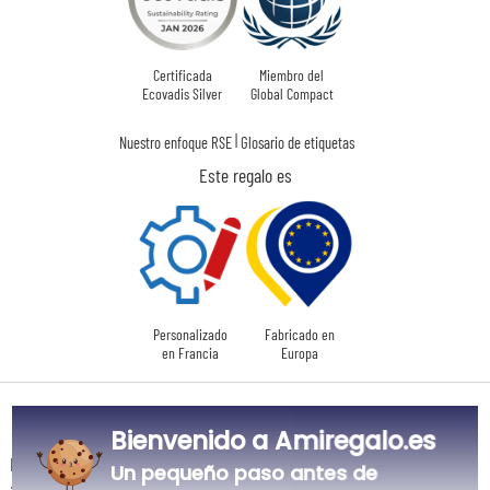
Certificada
Miembro del
Ecovadis Silver
Global Compact
|
Nuestro enfoque RSE
Glosario de etiquetas
Este regalo es
Personalizado
Fabricado en
en Francia
Europa
Tiempos de entrega y gastos de envío
Bienvenido a Amiregalo.es
La estimación de la fecha de recepción y de los gastos de envío de este
Un pequeño paso antes de
articulo están indicados a continuación.