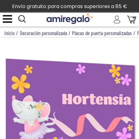
Envío gratuito para compras superiores a 85 €
Inicio
/
Decoración personalizada
/
Placas de puerta personalizadas
/
P