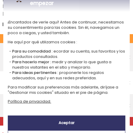
empezar
Las fechas estimadas a continuación se aplican para un pedido con
pago en tarjeta bancaria o PayPal.
¡Encantados de verle aquí! Antes de continuar, necesitamos
España
su consentimiento para las cookies. Sin él, navegamos un
poco a ciegas, y usted también.
ESTÁNDAR
He aquí por qué utilizamos cookies :
Entrega económico en punto de
Para su comodidad :
ecordar su cuenta, sus favoritos y los
recogida
4,75 €
productos consultados.
Recepción prevista el
Para hacerlo mejor :
medir y analizar lo que gusta a
Lunes 17 de agosto 2026
nuestros visitantes en el sitio y mejorarlo.
Para ideas pertinentes :
proponerle los regalos
Entrega económico a domicilio
adecuados, aquí y en sus redes preferidas.
Recepción prevista el
4,95 €
Para modificar sus preferencias más adelante, diríjase a
Lunes 17 de agosto 2026
"Gestionar mis cookies" situado en el pie de página.
Entrega estándar a domicilio
Política de privacidad.
Recepción prevista el
9,95 €
Miércoles 12 de agosto 2026
EXPRÉS
Aceptar
Entrega exprés a domicilio