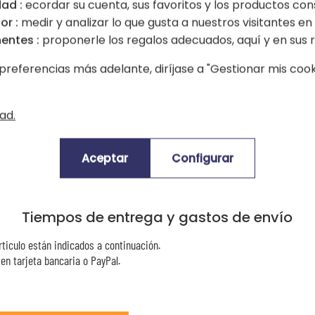
ad :
ecordar su cuenta, sus favoritos y los productos con
or :
medir y analizar lo que gusta a nuestros visitantes en e
entes :
proponerle los regalos adecuados, aquí y en sus r
preferencias más adelante, diríjase a "Gestionar mis cooki
ad.
Opiniones
Aceptar
Configurar
rtículo hasta la fecha. Sé el primero en opinar sobre este producto y gana
Tiempos de entrega y gastos de envío
rticulo están indicados a continuación.
n tarjeta bancaria o PayPal.