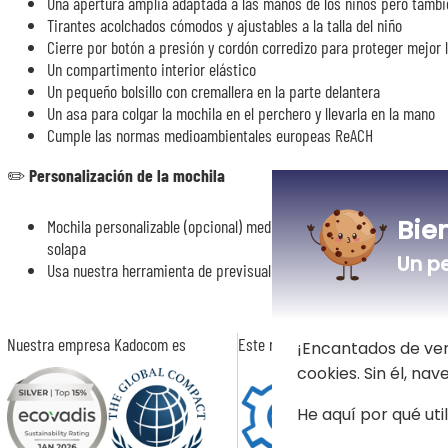
Una apertura amplia adaptada a las manos de los niños pero tambi
Tirantes acolchados cómodos y ajustables a la talla del niño
Cierre por botón a presión y cordón corredizo para proteger mejor 
Un compartimento interior elástico
Un pequeño bolsillo con cremallera en la parte delantera
Un asa para colgar la mochila en el perchero y llevarla en la mano
Cumple las normas medioambientales europeas ReACH
✏️
Personalización de la mochila
Bie
Mochila personalizable (opcional) mediante bordado de color gris, co
solapa
Un p
Usa nuestra herramienta de previsualización para elegir el nombre 
Nuestra empresa Kadocom es
Este regalo es
¡Encantados de ver
cookies. Sin él, na
He aquí por qué uti