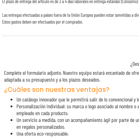
El plazo de entrega del artículo es de 3 a 4 días laborales en entrega estándar (Colissimo) 
Las entregas efectuadas a países fuera de la Unión Europea pueden estar sometidas a div
Estos gastos deben ser efectuados por el comprador.
¿Des
Complete el formulario adjunto. Nuestro equipo estará encantado de ofre
adaptada a su presupuesto y a los plazos deseados.
¿Cuáles son nuestras ventajas?
Un catálogo innovador que le permitirá salir de lo convencional y lo
Personalización individual: su marca o logo asociado al nombre o a
empleado en cada producto.
Un servicio a medida, con un acompañamiento ágil por parte de u
en regalos personalizados.
Una oferta eco-responsable.