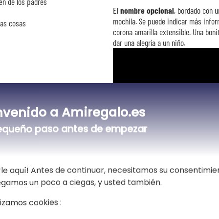
én de los padres
El
nombre opcional
, bordado con un
mochila. Se puede indicar más inform
las cosas
corona amarilla extensible. Una boni
dar una alegría a un niño.
nvenido a Amiregalo.es
n el nombre de tu hijo, debajo de la
equeño paso antes de empezar
y la fuente
le aquí! Antes de continuar, necesitamos su consentimie
vegamos un poco a ciegas, y usted también.
lizamos cookies :