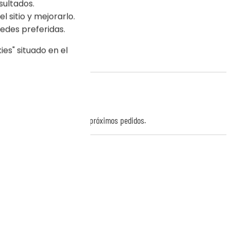
sultados.
l sitio y mejorarlo.
edes preferidas.
es" situado en el
r puntos de
fidelidad
para tus próximos pedidos.