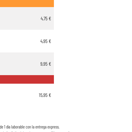
4,75 €
4,95 €
9,95 €
15,95 €
de 1 día laborable con la entrega express.