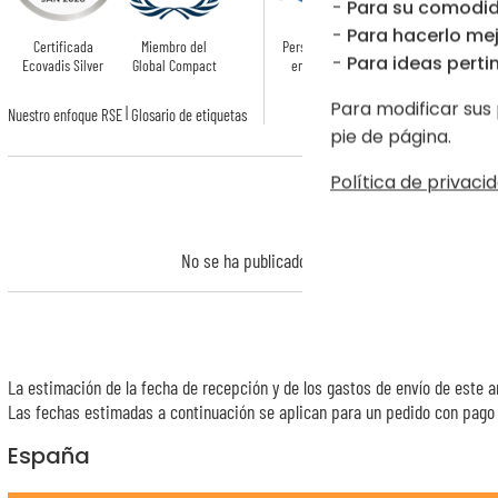
Para su comodid
Para hacerlo mej
Certificada
Miembro del
Personalizado
Reciclado
Para ideas pertin
Ecovadis Silver
Global Compact
en Francia
Para modificar sus 
|
Nuestro enfoque RSE
Glosario de etiquetas
pie de página.
Política de privacid
No se ha publicado ninguna opinión sobre este a
La estimación de la fecha de recepción y de los gastos de envío de este a
Las fechas estimadas a continuación se aplican para un pedido con pago e
España