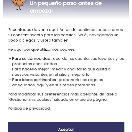
Un pequeño paso antes de
empezar
¡Encantados de verle aquí! Antes de continuar, necesitamos
su consentimiento para las cookies. Sin él, navegamos un
Certificada
Miembro del
poco a ciegas, y usted también.
Ecovadis Silver
Global Compact
He aquí por qué utilizamos cookies :
|
Nuestro enfoque RSE
Glosario de etiquetas
Para su comodidad :
ecordar su cuenta, sus favoritos y los
Este regalo es
productos consultados.
Para hacerlo mejor :
medir y analizar lo que gusta a
nuestros visitantes en el sitio y mejorarlo.
Para ideas pertinentes :
proponerle los regalos
adecuados, aquí y en sus redes preferidas.
Para modificar sus preferencias más adelante, diríjase a
"Gestionar mis cookies" situado en el pie de página.
Personalizado
Certificado
Política de privacidad.
en Francia
OCS
Tiempos de entrega y gastos de envío
Aceptar