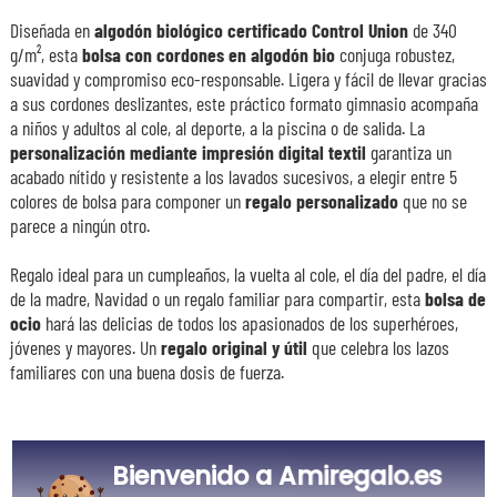
Diseñada en
algodón biológico certificado Control Union
de 340
g/m², esta
bolsa con cordones en algodón bio
conjuga robustez,
suavidad y compromiso eco-responsable. Ligera y fácil de llevar gracias
a sus cordones deslizantes, este práctico formato gimnasio acompaña
a niños y adultos al cole, al deporte, a la piscina o de salida. La
personalización mediante impresión digital textil
garantiza un
acabado nítido y resistente a los lavados sucesivos, a elegir entre 5
colores de bolsa para componer un
regalo personalizado
que no se
parece a ningún otro.
Regalo ideal para un cumpleaños, la vuelta al cole, el día del padre, el día
de la madre, Navidad o un regalo familiar para compartir, esta
bolsa de
ocio
hará las delicias de todos los apasionados de los superhéroes,
jóvenes y mayores. Un
regalo original y útil
que celebra los lazos
familiares con una buena dosis de fuerza.
Nuestra empresa Kadocom es
Bienvenido a Amiregalo.es