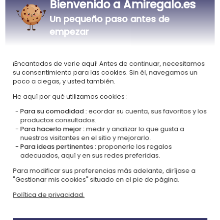
Bienvenido a Amiregalo.es
Nuestra empresa Kadocom es
Un pequeño paso antes de
empezar
¡Encantados de verle aquí! Antes de continuar, necesitamos
su consentimiento para las cookies. Sin él, navegamos un
poco a ciegas, y usted también.
Certificada
Miembro del
Ecovadis Silver
Global Compact
He aquí por qué utilizamos cookies :
Para su comodidad :
ecordar su cuenta, sus favoritos y los
|
Nuestro enfoque RSE
Glosario de etiquetas
productos consultados.
Para hacerlo mejor :
medir y analizar lo que gusta a
Este regalo es
nuestros visitantes en el sitio y mejorarlo.
Para ideas pertinentes :
proponerle los regalos
adecuados, aquí y en sus redes preferidas.
Para modificar sus preferencias más adelante, diríjase a
"Gestionar mis cookies" situado en el pie de página.
Política de privacidad.
Personalizado
Certificado
en Francia
OCS