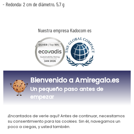
- Redonda: 2 cm de diámetro, 5,7 g
Nuestra empresa Kadocom es
Certificada
Miembro del
Bienvenido a Amiregalo.es
Ecovadis Silver
Global Compact
Un pequeño paso antes de
|
Nuestro enfoque RSE
Glosario de etiquetas
empezar
Este regalo es
¡Encantados de verle aquí! Antes de continuar, necesitamos
su consentimiento para las cookies. Sin él, navegamos un
poco a ciegas, y usted también.