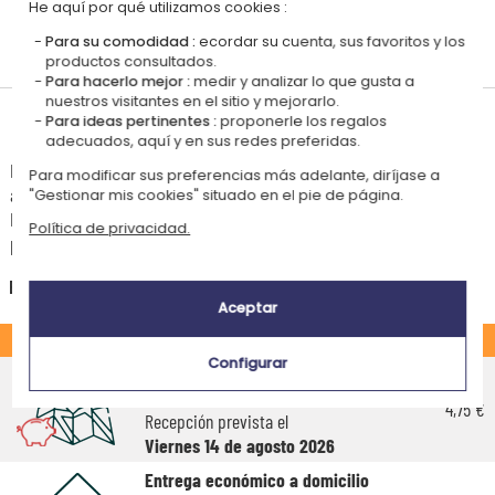
He aquí por qué utilizamos cookies :
Personalizado
Para su comodidad :
ecordar su cuenta, sus favoritos y los
en Francia
productos consultados.
Para hacerlo mejor :
medir y analizar lo que gusta a
nuestros visitantes en el sitio y mejorarlo.
Para ideas pertinentes :
proponerle los regalos
Tiempos de entrega y gastos de envío
adecuados, aquí y en sus redes preferidas.
La estimación de la fecha de recepción y de los gastos de envío de este
Para modificar sus preferencias más adelante, diríjase a
articulo están indicados a continuación.
"Gestionar mis cookies" situado en el pie de página.
Las fechas estimadas a continuación se aplican para un pedido con
Política de privacidad.
pago en tarjeta bancaria o PayPal.
España
Aceptar
ESTÁNDAR
Configurar
Entrega económico en punto de
recogida
4,75 €
Recepción prevista el
Viernes 14 de agosto 2026
Entrega económico a domicilio