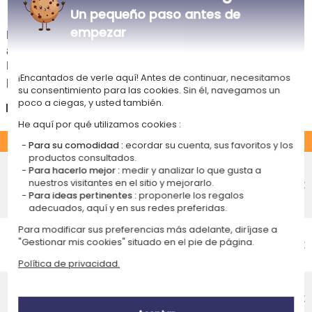
Tiempos de entrega y gastos de envío
Un pequeño paso antes de
empezar
La estimación de la fecha de recepción y de los gastos de envío de este
articulo están indicados a continuación.
Las fechas estimadas a continuación se aplican para un pedido con
¡Encantados de verle aquí! Antes de continuar, necesitamos
pago en tarjeta bancaria o PayPal.
su consentimiento para las cookies. Sin él, navegamos un
poco a ciegas, y usted también.
España
He aquí por qué utilizamos cookies :
ESTÁNDAR
Para su comodidad :
ecordar su cuenta, sus favoritos y los
productos consultados.
Entrega económico en punto de
Para hacerlo mejor :
medir y analizar lo que gusta a
recogida
4,75 €
nuestros visitantes en el sitio y mejorarlo.
Recepción prevista el
Para ideas pertinentes :
proponerle los regalos
Viernes 14 de agosto 2026
adecuados, aquí y en sus redes preferidas.
Entrega económico a domicilio
Para modificar sus preferencias más adelante, diríjase a
"Gestionar mis cookies" situado en el pie de página.
Recepción prevista el
4,95 €
Viernes 14 de agosto 2026
Política de privacidad.
Entrega estándar a domicilio
Recepción prevista el
9,95 €