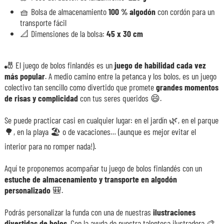
🧺 Bolsa de almacenamiento
100 % algodón
con cordón para un
transporte fácil
📐 Dimensiones de la bolsa:
45 x 30 cm
🎳 El juego de bolos finlandés es un
juego de habilidad cada vez
más popular
. A medio camino entre la petanca y los bolos, es un juego
colectivo tan sencillo como divertido que promete
grandes momentos
de risas y complicidad
con tus seres queridos 😄.
Se puede practicar casi en cualquier lugar: en el jardín 🌿, en el parque
🌳, en la playa 🏖️ o de vacaciones… (aunque es mejor evitar el
interior para no romper nada!).
Aquí te proponemos acompañar tu juego de bolos finlandés con un
estuche de almacenamiento y transporte en algodón
personalizado
🎒.
Podrás personalizar la funda con una de nuestras
ilustraciones
divertidas de bolos
. Con la ayuda de nuestra talentosa ilustradora 🎨,