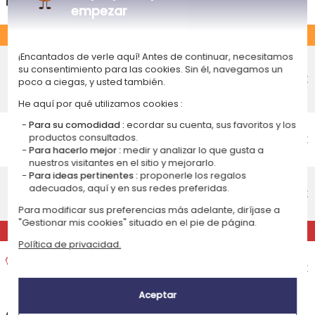
España
empezar
ESTÁNDAR
Entrega económico en punto de
¡Encantados de verle aquí! Antes de continuar, necesitamos
su consentimiento para las cookies. Sin él, navegamos un
recogida
6,75 €
poco a ciegas, y usted también.
Recepción prevista el
Jueves 13 de agosto 2026
He aquí por qué utilizamos cookies :
Entrega económico a domicilio
Para su comodidad :
ecordar su cuenta, sus favoritos y los
Recepción prevista el
6,95 €
productos consultados.
Para hacerlo mejor :
medir y analizar lo que gusta a
Jueves 13 de agosto 2026
nuestros visitantes en el sitio y mejorarlo.
Para ideas pertinentes :
proponerle los regalos
Entrega estándar a domicilio
adecuados, aquí y en sus redes preferidas.
Recepción prevista el
10,95 €
Lunes 10 de agosto 2026
Para modificar sus preferencias más adelante, diríjase a
"Gestionar mis cookies" situado en el pie de página.
EXPRÉS
Política de privacidad.
Entrega exprés a domicilio
Recepción prevista el
16,95 €
Viernes 7 de agosto 2026
Aceptar
+