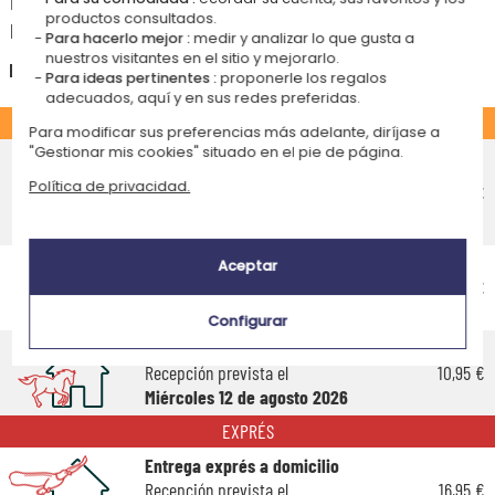
Las fechas estimadas a continuación se aplican para un pedido con
productos consultados.
pago en tarjeta bancaria o PayPal.
Para hacerlo mejor :
medir y analizar lo que gusta a
nuestros visitantes en el sitio y mejorarlo.
España
Para ideas pertinentes :
proponerle los regalos
adecuados, aquí y en sus redes preferidas.
ESTÁNDAR
Para modificar sus preferencias más adelante, diríjase a
"Gestionar mis cookies" situado en el pie de página.
Entrega económico en punto de
recogida
Política de privacidad.
5,35 €
Recepción prevista el
Lunes 17 de agosto 2026
Entrega económico a domicilio
Aceptar
Recepción prevista el
5,55 €
Lunes 17 de agosto 2026
Configurar
Entrega estándar a domicilio
Recepción prevista el
10,95 €
Miércoles 12 de agosto 2026
EXPRÉS
Entrega exprés a domicilio
Recepción prevista el
16,95 €