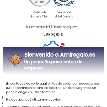
Certificada
Miembro del
Ecovadis Silver
Global Compact
|
Nuestro enfoque RSE
Glosario de etiquetas
Este regalo es
Bienvenido a Amiregalo.es
Un pequeño paso antes de
empezar
Personalizado
en Francia
¡Encantados de verle aquí! Antes de continuar, necesitamos
Tiempos de entrega y gastos de envío
su consentimiento para las cookies. Sin él, navegamos un
poco a ciegas, y usted también.
La estimación de la fecha de recepción y de los gastos de envío de este
He aquí por qué utilizamos cookies :
articulo están indicados a continuación.
Para su comodidad :
ecordar su cuenta, sus favoritos y los