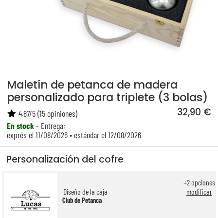
Maletín de petanca de madera
personalizado para triplete (3 bolas)
32,90 €
4.87
/
5
(
15
opiniones)
En stock
- Entrega:
exprés el 11/08/2026 • estándar el 12/08/2026
Personalización del cofre
+
2
opciones
Diseño de la caja
modificar
Club de Petanca