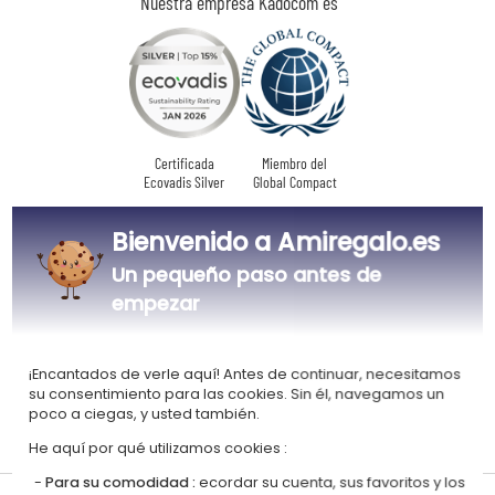
Nuestra empresa Kadocom es
Certificada
Miembro del
Ecovadis Silver
Global Compact
|
Nuestro enfoque RSE
Glosario de etiquetas
Bienvenido a Amiregalo.es
Este regalo es
Un pequeño paso antes de
empezar
¡Encantados de verle aquí! Antes de continuar, necesitamos
su consentimiento para las cookies. Sin él, navegamos un
poco a ciegas, y usted también.
Personalizado
en Francia
He aquí por qué utilizamos cookies :
Para su comodidad :
ecordar su cuenta, sus favoritos y los