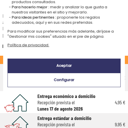
productos consultados.
Tiempos de entrega y gastos de envío
Para hacerlo mejor :
medir y analizar lo que gusta a
nuestros visitantes en el sitio y mejorarlo.
La estimación de la fecha de recepción y de los gastos de envío de este
Para ideas pertinentes :
proponerle los regalos
articulo están indicados a continuación.
adecuados, aquí y en sus redes preferidas.
Las fechas estimadas a continuación se aplican para un pedido con
Para modificar sus preferencias más adelante, diríjase a
pago en tarjeta bancaria o PayPal.
"Gestionar mis cookies" situado en el pie de página.
Política de privacidad.
España
ESTÁNDAR
Aceptar
Entrega económico en punto de
recogida
4,75 €
Configurar
Recepción prevista el
Lunes 17 de agosto 2026
Entrega económico a domicilio
Recepción prevista el
4,95 €
Lunes 17 de agosto 2026
Entrega estándar a domicilio
Recepción prevista el
9,95 €