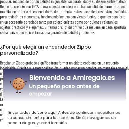
popular, reconocido por su calidad inigualable, su durabilidad y su diseño emblemático.
Desde su creación en 1932, la marca estadounidense se ha consolidado como referencia
mundial en materia de encendedores de tormenta. Estos encendedores están diseñados
para resistir los elementos, funcionando incluso con viento fuerte, lo que los convierte
en un accesorio apreciado tanto por coleccionistas como por quienes valoran los
objetos prácticos y elegantes. El famoso “clic” distintivo que resuena en cada apertura
se ha convertido en una firma, una garantía de calidad y robustez.
¿Por qué elegir un encendedor Zippo
personalizado?
Regalar un Zippo grabado significa transformar un objeto cotidiano en un recuerdo
inolvidable. Gracias a la personalización, puedes grabar un nombre, un mensaje especial,
una fecha memorable o incluso una foto en este símbolo de autenticidad. Este proceso
Bienvenido a Amiregalo.es
permite crear un regalo único, ideal para los momentos importantes de la vida:
cumpleaños, bodas, Día del Padre o incluso como regalo corporativo. Cada Zippo se
Un pequeño paso antes de
convierte así en una verdadera obra personal, que combina estética y emoción, y se
empezar
distingue como un obsequio lleno de sinceridad.
La personalización aporta un toque emocional que convierte este encendedor en algo
mucho más que práctico. Se transforma en un recuerdo, un gesto de atención y un
compañero fiel a lo largo de los años. Regalar un Zippo personalizado significa ofrecer
¡Encantados de verle aquí! Antes de continuar, necesitamos
un recuerdo que quedará grabado en el corazón mucho tiempo después de ser
su consentimiento para las cookies. Sin él, navegamos un
entregado.
poco a ciegas, y usted también.