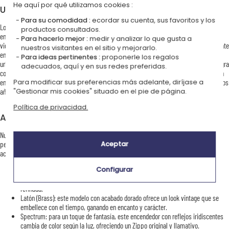
He aquí por qué utilizamos cookies :
Un encendedor de tormenta fiable y duradero
Para su comodidad :
ecordar su cuenta, sus favoritos y los
Lo que hace la reputación del Zippo es, ante todo, su fiabilidad. A diferencia de los
productos consultados.
encendedores desechables, el Zippo es recargable y está diseñado para durar toda la
Para hacerlo mejor :
medir y analizar lo que gusta a
vida. Su mecanismo único, pensado para resistir al viento, garantiza una llama constante
nuestros visitantes en el sitio y mejorarlo.
en cualquier condición exterior. Ya sea en una excursión, al aire libre o en un entorno
Para ideas pertinentes :
proponerle los regalos
urbano, el Zippo seguirá siendo un compañero fiel. Es uno de los pocos objetos que logra
adecuados, aquí y en sus redes preferidas.
combinar estética y funcionalidad con tanto éxito. Su solidez y longevidad lo convierten
Para modificar sus preferencias más adelante, diríjase a
en la elección ideal para quienes buscan un encendedor duradero, capaz de atravesar los
"Gestionar mis cookies" situado en el pie de página.
años sin perder su carácter.
Política de privacidad.
Acabados variados para un estilo personalizado
Nuestros Zippo personalizados están disponibles en una amplia gama de acabados,
Aceptar
permitiendo que cada uno encuentre el modelo que mejor se adapte a su estilo. Cada
acabado está diseñado para aportar un toque de originalidad y distinción:
Configurar
Cromo cepillado (Brush Chrome): su efecto mate y discreto lo convierte en un
modelo elegante y sobrio, ideal para quienes buscan una personalización
refinada.
Latón (Brass): este modelo con acabado dorado ofrece un look vintage que se
embellece con el tiempo, ganando en encanto y carácter.
Spectrum: para un toque de fantasía, este encendedor con reflejos iridiscentes
cambia de color según la luz, ofreciendo un Zippo original y llamativo.