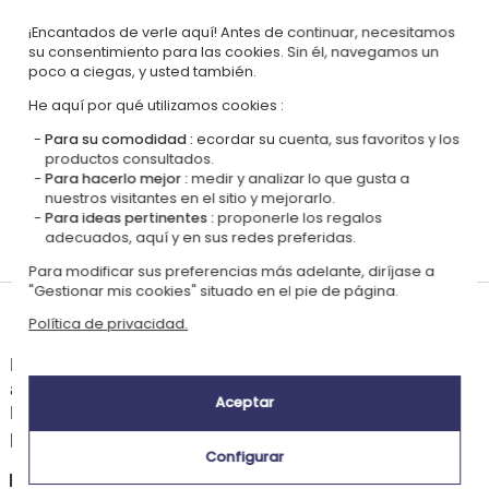
¡Encantados de verle aquí! Antes de continuar, necesitamos
|
Nuestro enfoque RSE
Glosario de etiquetas
su consentimiento para las cookies. Sin él, navegamos un
poco a ciegas, y usted también.
Este regalo es
He aquí por qué utilizamos cookies :
Para su comodidad :
ecordar su cuenta, sus favoritos y los
productos consultados.
Para hacerlo mejor :
medir y analizar lo que gusta a
nuestros visitantes en el sitio y mejorarlo.
Para ideas pertinentes :
proponerle los regalos
Personalizado
adecuados, aquí y en sus redes preferidas.
en Francia
Para modificar sus preferencias más adelante, diríjase a
"Gestionar mis cookies" situado en el pie de página.
Tiempos de entrega y gastos de envío
Política de privacidad.
La estimación de la fecha de recepción y de los gastos de envío de este
articulo están indicados a continuación.
Aceptar
Las fechas estimadas a continuación se aplican para un pedido con
pago en tarjeta bancaria o PayPal.
Configurar
España