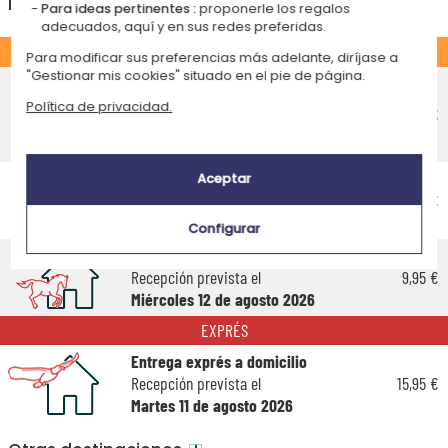
España
Para ideas pertinentes :
proponerle los regalos
adecuados, aquí y en sus redes preferidas.
ESTÁNDAR
Para modificar sus preferencias más adelante, diríjase a
"Gestionar mis cookies" situado en el pie de página.
Entrega económico en punto de
recogida
Política de privacidad.
5,35 €
Recepción prevista el
Lunes 17 de agosto 2026
Entrega económico a domicilio
Aceptar
Recepción prevista el
5,55 €
Lunes 17 de agosto 2026
Configurar
Entrega estándar a domicilio
Recepción prevista el
9,95 €
Miércoles 12 de agosto 2026
EXPRÉS
Entrega exprés a domicilio
Recepción prevista el
15,95 €
Martes 11 de agosto 2026