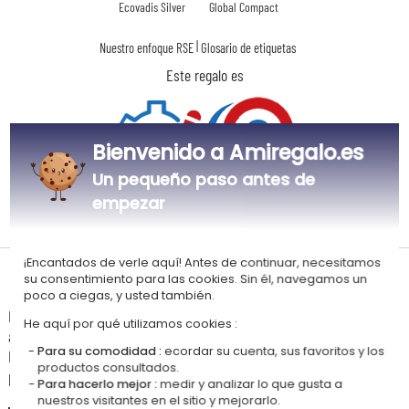
Ecovadis Silver
Global Compact
|
Nuestro enfoque RSE
Glosario de etiquetas
Este regalo es
Bienvenido a Amiregalo.es
Un pequeño paso antes de
empezar
Personalizado
Fabricado en
en Francia
Francia
¡Encantados de verle aquí! Antes de continuar, necesitamos
Tiempos de entrega y gastos de envío
su consentimiento para las cookies. Sin él, navegamos un
poco a ciegas, y usted también.
La estimación de la fecha de recepción y de los gastos de envío de este
He aquí por qué utilizamos cookies :
articulo están indicados a continuación.
Para su comodidad :
ecordar su cuenta, sus favoritos y los
Las fechas estimadas a continuación se aplican para un pedido con
productos consultados.
pago en tarjeta bancaria o PayPal.
Para hacerlo mejor :
medir y analizar lo que gusta a
nuestros visitantes en el sitio y mejorarlo.