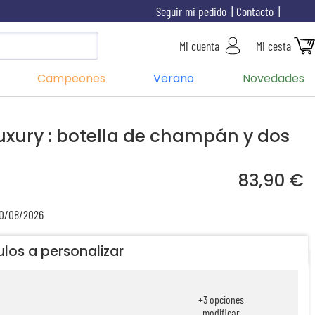
Seguir mi pedido
Contacto
Mi cuenta
Mi cesta
Campeones
Verano
Novedades
uxury : botella de champán y dos
83,90 €
10/08/2026
ulos a personalizar
+
3
opciones
modificar