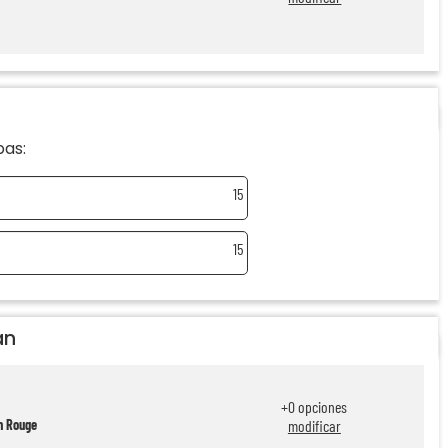
pas:
15
15
án
+
0
opciones
n Rouge
modificar