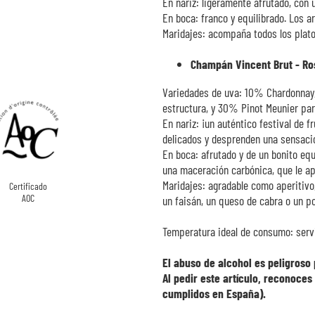
En nariz: ligeramente afrutado, con 
En boca: franco y equilibrado. Los a
Maridajes: acompaña todos los plato
Champán Vincent Brut - Ro
Variedades de uva: 10% Chardonnay, p
estructura, y 30% Pinot Meunier para
En nariz: ¡un auténtico festival de 
delicados y desprenden una sensació
En boca: afrutado y de un bonito equ
una maceración carbónica, que le ap
Maridajes: agradable como aperitivo
Certificado
AOC
un faisán, un queso de cabra o un po
Temperatura ideal de consumo: serv
El abuso de alcohol es peligros
Al pedir este artículo, reconoces
cumplidos en España).