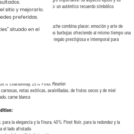
sultados.
ucho más que un simple regalo: un auténtico recuerdo simbólico
l sitio y mejorarlo.
edes preferidas.
e desde su apertura, este estuche combina placer, emoción y arte de
es" situado en el
te privilegiado alrededor de finas burbujas ofreciendo al mismo tiempo una
as celebraciones. Una idea de regalo prestigiosa e intemporal para
opuestos
ge Brut:
, 30% Chardonnay, 25% Pinot Meunier
carnosas, notas exóticas, avainilladas, de frutos secos y de miel
cado, carne blanca
dition:
ara la elegancia y la finura, 40% Pinot Noir, para la redondez y la
 el lado afrutado.