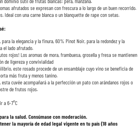
un dominio sutil de frutas blancas: pera, manzana.
romas afrutados se expresan con frescura a lo largo de un buen recorrido.
s. Ideal con una carne blanca o un blanquette de rape con setas.
sé:
ara la elegancia y la finura, 60% Pinot Noir, para la redondez y la
 el lado afrutado.
frutos rojos! Los aromas de mora, frambuesa, grosella y fresa se mantienen
n de ligereza y convivialidad
ilibrio, este rosado procede de un ensamblaje cuyo vino se beneficia de
orta más fruta y menos tanino.
, esta cuvée acompañará a la perfección un pato con arándanos rojos o
stre de frutos rojos.
ir a 6-7°C
o para la salud. Consúmase con moderación.
 tener la mayoría de edad legal vigente en tu país (18 años