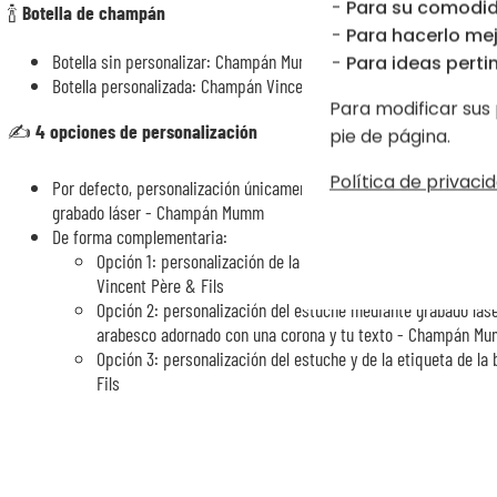
Para su comodid
🍾
Botella de champán
Para hacerlo mej
Botella sin personalizar: Champán Mumm
Para ideas pertin
Botella personalizada: Champán Vincent Père & Fils (Brut Tradition 
Para modificar sus 
✍️
4 opciones de personalización
pie de página.
Política de privacid
Por defecto, personalización únicamente de las dos copas con los
grabado láser - Champán Mumm
De forma complementaria:
Opción 1: personalización de la etiqueta de la botella media
Vincent Père & Fils
Opción 2: personalización del estuche mediante grabado lás
arabesco adornado con una corona y tu texto - Champán M
Opción 3: personalización del estuche y de la etiqueta de la
Fils