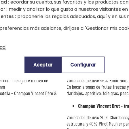
ad :
ecordar su cuenta, sus favoritos y los productos con
acabado cuidado lo convierten en m
or :
medir y analizar lo que gusta a nuestros visitantes en e
destinado a perdurar en la memoria.
entes :
proponerle los regalos adecuados, aquí y en sus r
o Brut Rosé a elegir)
Pensado para crear un efecto notabl
preferencias más adelante, diríjase a "Gestionar mis cooki
recibir. Invita a saborear un instan
presentación digna de las más bonit
agradar con elegancia y distinción.
ad.
 nombres de los novios mediante
🍇
Todo sobre los champanes pr
Aceptar
Configurar
nte impresión digital - Champán
Champán Mumm Cordon Rou
er con un elegante motivo de
Variedades de uva: 45% Pinot Noir
umm
En boca: aromas de frutas frescas y 
 botella - Champán Vincent Père &
Maridajes: aperitivo, foie gras, pes
Champán Vincent Brut - tra
Variedades de uva: 20% Chardonnay, p
estructura, y 40% Pinot Meunier para