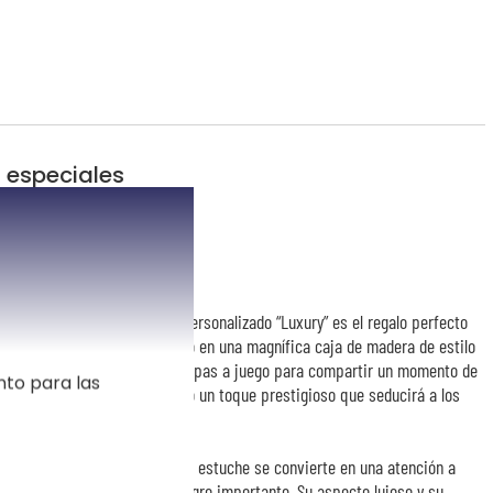
s especiales
lmar a un ser querido
o, este estuche de champán personalizado “Luxury” es el regalo perfecto
 con refinamiento. Presentado en una magnífica caja de madera de estilo
a de champán acompañada de copas a juego para compartir un momento de
nto para las
mporánea aporta de inmediato un toque prestigioso que seducirá a los
los regalos elegantes.
echa o un mensaje único, este estuche se convierte en una atención a
eaños, una jubilación o un logro importante. Su aspecto lujoso y su