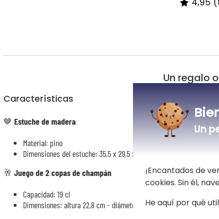
4,95 (
Un regalo o
Características
Bie
🤎
Estuche de madera
Un p
Material: pino
Dimensiones del estuche: 35,5 x 29,5 x 10,5 cm
¡Encantados de ver
🥂
Juego de 2 copas de champán
cookies. Sin él, na
Capacidad: 19 cl
He aquí por qué uti
Dimensiones: altura 22,8 cm - diámetro 4,8 cm