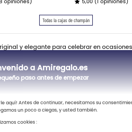
8 opiniones)
5,00 (1 opiniones)
Todas la cajas de champán
riginal y elegante para celebrar en ocasione
Descripción
nvenido a Amiregalo.es
🥂Un regalo de prestigio para co
equeño paso antes de empezar
Con su diseño elegante y sofisticad
para celebrar las grandes ocasiones
de gama alta, contiene una botell
le aquí! Antes de continuar, necesitamos su consentimie
excepción. Su estética chic y conte
vegamos un poco a ciegas, y usted también.
amantes de los objetos bonitos y de 
lizamos cookies :
Personalizable con un nombre, una f
medida ideal para una boda, un cumpl