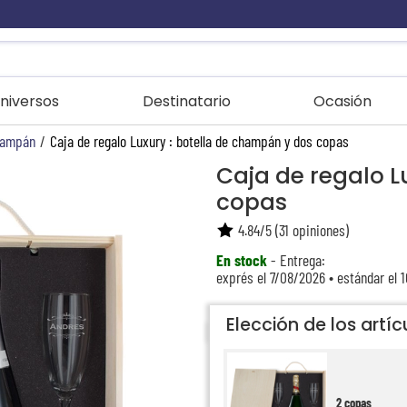
niversos
Destinatario
Ocasión
hampán
/
Caja de regalo Luxury : botella de champán y dos copas
Caja de regalo L
copas
4.84
/
5
(
31
opiniones)
En stock
- Entrega:
exprés el 7/08/2026 • estándar el 
Elección de los artíc
2 copas