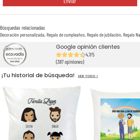
Enviar
Búsquedas relacionadas
Decoración personalizada
Regalo de cumpleaños
Regalo de jubilación
Regalo Na
Google opinión clientes
4,7/5
(387 opiniones)
¡Tu historial de búsqueda!
VER TODO >