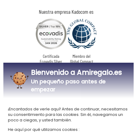
Nuestra empresa Kadocom es
Certificada
Miembro del
Ecovadis Silver
Global Compact
Bienvenido a Amiregalo.es
|
Nuestro enfoque RSE
Glosario de etiquetas
Un pequeño paso antes de
Este regalo es
empezar
¡Encantados de verle aquí! Antes de continuar, necesitamos
su consentimiento para las cookies. Sin él, navegamos un
poco a ciegas, y usted también.
Personalizado
He aquí por qué utilizamos cookies :
en Francia