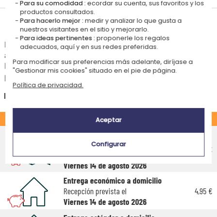
Para su comodidad :
ecordar su cuenta, sus favoritos y los
productos consultados.
Para hacerlo mejor :
medir y analizar lo que gusta a
Tiempos de entrega y gastos de envío
nuestros visitantes en el sitio y mejorarlo.
Para ideas pertinentes :
proponerle los regalos
La estimación de la fecha de recepción y de los gastos de envío de este
adecuados, aquí y en sus redes preferidas.
articulo están indicados a continuación.
Para modificar sus preferencias más adelante, diríjase a
Las fechas estimadas a continuación se aplican para un pedido con
"Gestionar mis cookies" situado en el pie de página.
pago en tarjeta bancaria o PayPal.
Política de privacidad.
España
ESTÁNDAR
Aceptar
Entrega económico en punto de
recogida
Configurar
4,75 €
Recepción prevista el
Viernes 14 de agosto 2026
Entrega económico a domicilio
Recepción prevista el
4,95 €
Viernes 14 de agosto 2026