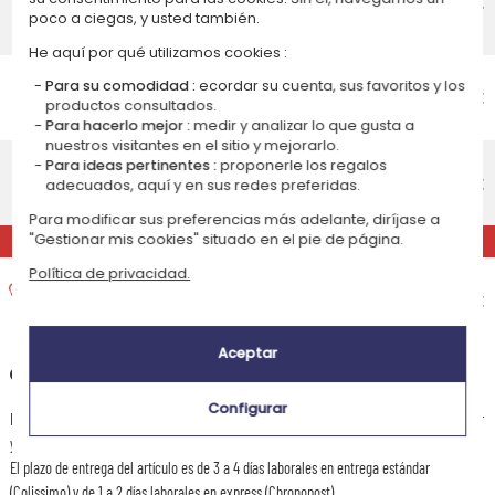
4,75 €
Recepción prevista el
poco a ciegas, y usted también.
Jueves 13 de agosto 2026
He aquí por qué utilizamos cookies :
Entrega económico a domicilio
Para su comodidad :
ecordar su cuenta, sus favoritos y los
Recepción prevista el
4,95 €
productos consultados.
Jueves 13 de agosto 2026
Para hacerlo mejor :
medir y analizar lo que gusta a
nuestros visitantes en el sitio y mejorarlo.
Entrega estándar a domicilio
Para ideas pertinentes :
proponerle los regalos
Recepción prevista el
9,95 €
adecuados, aquí y en sus redes preferidas.
Lunes 10 de agosto 2026
Para modificar sus preferencias más adelante, diríjase a
EXPRÉS
"Gestionar mis cookies" situado en el pie de página.
Entrega exprés a domicilio
Política de privacidad.
Recepción prevista el
15,95 €
Viernes 7 de agosto 2026
Aceptar
+
Otras destinaciones
Configurar
El plazo de preparación de este articulo es de 2 días laborables con la entrega estándar
y de 1 día laborable con la entrega express.
El plazo de entrega del artículo es de 3 a 4 días laborales en entrega estándar
(Colissimo) y de 1 a 2 días laborales en express (Chronopost).