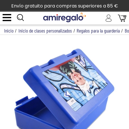
Envío gratuito para compras superiores a 85 €
Inicio
/
Inicio de clases personalizados
/
Regalos para la guardería
/
Bo