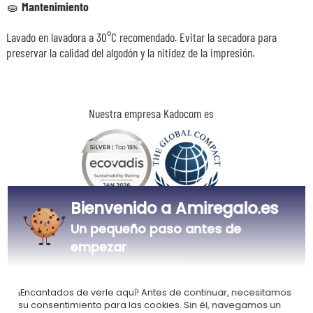
🧽
Mantenimiento
Lavado en lavadora a 30°C recomendado. Evitar la secadora para
preservar la calidad del algodón y la nitidez de la impresión.
Nuestra empresa Kadocom es
Bienvenido a Amiregalo.es
Certificada
Miembro del
Ecovadis Silver
Global Compact
Un pequeño paso antes de
empezar
|
Nuestro enfoque RSE
Glosario de etiquetas
Este regalo es
¡Encantados de verle aquí! Antes de continuar, necesitamos
su consentimiento para las cookies. Sin él, navegamos un