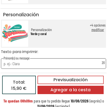
Personalización
+
4
opciones
Personalización
modificar
Verde y coral
Texto para imprimir:
Prénom(s) ou message
20
Previsualización
Total:
15,90 €
Agregar a la cesta
Te quedan
08h09m
para que tu pedido llegue
10/08/2026
(exprés) o
11/08/2026
(estándar)