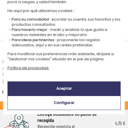
poco a ciegas, y usted también.
He aquí por qué utilizamos cookies :
Para su comodidad :
ecordar su cuenta, sus favoritos y los
productos consultados.
Personalizado
Certificado
Certificado
EVE Vegan
Para hacerlo mejor :
medir y analizar lo que gusta a
en Francia
GOTS
OEKO-TEX
nuestros visitantes en el sitio y mejorarlo.
Para ideas pertinentes :
proponerle los regalos
adecuados, aquí y en sus redes preferidas.
Tiempos de entrega y gastos de envío
Para modificar sus preferencias más adelante, diríjase a
"Gestionar mis cookies" situado en el pie de página.
La estimación de la fecha de recepción y de los gastos de envío de este
articulo están indicados a continuación.
Política de privacidad.
Las fechas estimadas a continuación se aplican para un pedido con
pago en tarjeta bancaria o PayPal.
Aceptar
España
Configurar
ESTÁNDAR
Entrega económico en punto de
recogida
4,75 €
Recepción prevista el