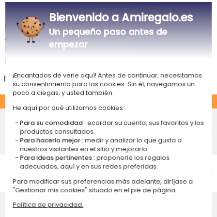
Tiempos de entrega y gastos de envío
Bienvenido a Amiregalo.es
La estimación de la fecha de recepción y de los gastos de envío de este
Un pequeño paso antes de
articulo están indicados a continuación.
empezar
Las fechas estimadas a continuación se aplican para un pedido con
pago en tarjeta bancaria o PayPal.
¡Encantados de verle aquí! Antes de continuar, necesitamos
España
su consentimiento para las cookies. Sin él, navegamos un
poco a ciegas, y usted también.
ESTÁNDAR
He aquí por qué utilizamos cookies :
Entrega económico en punto de
Para su comodidad :
ecordar su cuenta, sus favoritos y los
recogida
4,75 €
productos consultados.
Recepción prevista el
Para hacerlo mejor :
medir y analizar lo que gusta a
Lunes 17 de agosto 2026
nuestros visitantes en el sitio y mejorarlo.
Para ideas pertinentes :
proponerle los regalos
Entrega económico a domicilio
adecuados, aquí y en sus redes preferidas.
Recepción prevista el
4,95 €
Para modificar sus preferencias más adelante, diríjase a
Lunes 17 de agosto 2026
"Gestionar mis cookies" situado en el pie de página.
Entrega estándar a domicilio
Política de privacidad.
Recepción prevista el
9,95 €