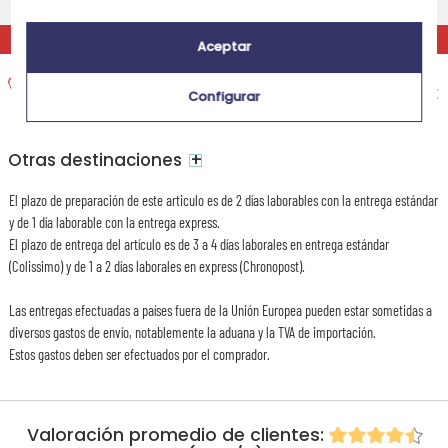
Miércoles 12 de agosto 2026
EXPRÉS
Aceptar
Entrega exprés a domicilio
Recepción prevista el
14,95 €
Configurar
Martes 11 de agosto 2026
+
Otras destinaciones
El plazo de preparación de este articulo es de 2 días laborables con la entrega estándar
y de 1 día laborable con la entrega express.
El plazo de entrega del artículo es de 3 a 4 días laborales en entrega estándar
(Colissimo) y de 1 a 2 días laborales en express (Chronopost).
Las entregas efectuadas a países fuera de la Unión Europea pueden estar sometidas a
diversos gastos de envío, notablemente la aduana y la TVA de importación.
Estos gastos deben ser efectuados por el comprador.
Valoración promedio de clientes: