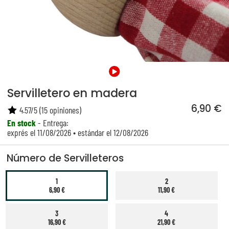
Servilletero en madera
6,90 €
4.57
/
5
(
15
opiniones)
En stock
- Entrega:
exprés el 11/08/2026 • estándar el 12/08/2026
Número de Servilleteros
1
2
6,90 €
11,90 €
3
4
16,90 €
21,90 €