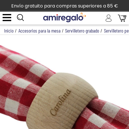
Envío gratuito para compras superiores a 85 €
Inicio
/
Accesorios para la mesa
/
Servilletero grabado
/
Servilletero 