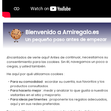
Bienvenido a Amiregalo.es
Nuestra empresa Kadocom es
Un pequeño paso antes de empezar
¡Encantados de verle aquí! Antes de continuar, necesitamos su
consentimiento para las cookies. Sin él, navegamos un poco a
ciegas, y usted también.
Certificada
Miembro del
He aquí por qué utilizamos cookies :
Ecovadis Silver
Global Compact
Para su comodidad :
ecordar su cuenta, sus favoritos y los
productos consultados.
|
Nuestro enfoque RSE
Glosario de etiquetas
Para hacerlo mejor :
medir y analizar lo que gusta a nuestros
visitantes en el sitio y mejorarlo.
Este regalo es
Para ideas pertinentes :
proponerle los regalos adecuados,
aquí y en sus redes preferidas.