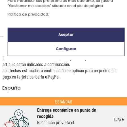
Para modificar sus preferencias más adelante, diríjase a
"Gestionar mis cookies" situado en el pie de página.
Política de privacidad.
Personalizado
Fabricado en
Certificado
en Francia
Francia
AOC
Aceptar
Tiempos de entrega y gastos de envío
Configurar
La estimación de la fecha de recepción y de los gastos de envío de este
articulo están indicados a continuación.
Las fechas estimadas a continuación se aplican para un pedido con
pago en tarjeta bancaria o PayPal.
España
ESTÁNDAR
Entrega económico en punto de
recogida
6,75 €
Recepción prevista el