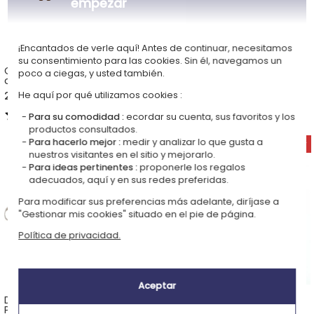
empezar
¡Encantados de verle aquí! Antes de continuar, necesitamos
su consentimiento para las cookies. Sin él, navegamos un
Caja de té 6
Caja de vino personalizada
poco a ciegas, y usted también.
compartimientos grabada
con foto
20,90 €
18,90 €
He aquí por qué utilizamos cookies :
5,00 (1 opiniones)
4,50 (6 opiniones)
Para su comodidad :
ecordar su cuenta, sus favoritos y los
productos consultados.
Para hacerlo mejor :
medir y analizar lo que gusta a
nuestros visitantes en el sitio y mejorarlo.
Para ideas pertinentes :
proponerle los regalos
adecuados, aquí y en sus redes preferidas.
Para modificar sus preferencias más adelante, diríjase a
"Gestionar mis cookies" situado en el pie de página.
Política de privacidad.
Aceptar
Delantal 100% Algodón
Espejo de bolsillo grabado
Personalizado Sello en Color
con forma de corazón