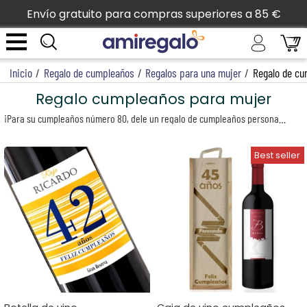
Envío gratuito para compras superiores a 85 €
Inicio
/
Regalo de cumpleaños
/
Regalos para una mujer
/
Regalo de cu
Regalo cumpleaños para mujer
¡Para su cumpleaños número 80, dele un regalo de cumpleaños personalizado e inolvidable! Digale que piensa en ella y que la ama dándole un regalo único.