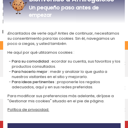
La estimación de la fecha de recepción y de los gastos de envío de este
Un pequeño paso antes de
articulo están indicados a continuación.
Las fechas estimadas a continuación se aplican para un pedido con
empezar
pago en tarjeta bancaria o PayPal.
España
¡Encantados de verle aquí! Antes de continuar, necesitamos
su consentimiento para las cookies. Sin él, navegamos un
poco a ciegas, y usted también.
ESTÁNDAR
He aquí por qué utilizamos cookies :
Entrega económico en punto de
recogida
Para su comodidad :
ecordar su cuenta, sus favoritos y los
4,75 €
Recepción prevista el
productos consultados.
Para hacerlo mejor :
medir y analizar lo que gusta a
Lunes 17 de agosto 2026
nuestros visitantes en el sitio y mejorarlo.
Entrega económico a domicilio
Para ideas pertinentes :
proponerle los regalos
adecuados, aquí y en sus redes preferidas.
Recepción prevista el
4,95 €
Lunes 17 de agosto 2026
Para modificar sus preferencias más adelante, diríjase a
"Gestionar mis cookies" situado en el pie de página.
Entrega estándar a domicilio
Recepción prevista el
9,95 €
Política de privacidad.
Miércoles 12 de agosto 2026
EXPRÉS