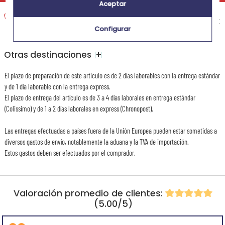
Aceptar
Entrega exprés a domicilio
Recepción prevista el
14,95 €
Configurar
Martes 11 de agosto 2026
+
Otras destinaciones
El plazo de preparación de este articulo es de 2 días laborables con la entrega estándar
y de 1 día laborable con la entrega express.
El plazo de entrega del artículo es de 3 a 4 días laborales en entrega estándar
(Colissimo) y de 1 a 2 días laborales en express (Chronopost).
Las entregas efectuadas a países fuera de la Unión Europea pueden estar sometidas a
diversos gastos de envío, notablemente la aduana y la TVA de importación.
Estos gastos deben ser efectuados por el comprador.
Valoración promedio de clientes:
(5.00/5)