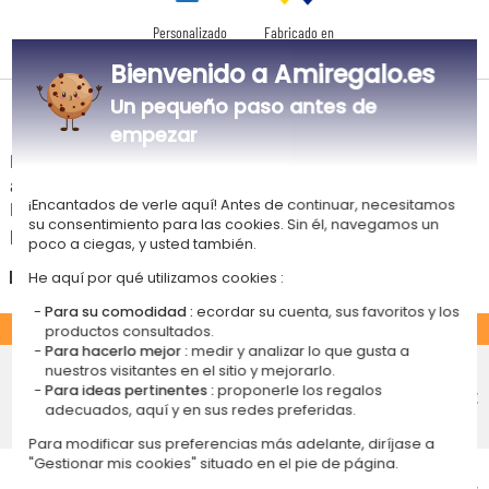
Personalizado
Fabricado en
en Francia
Europa
Bienvenido a Amiregalo.es
Un pequeño paso antes de
Tiempos de entrega y gastos de envío
empezar
La estimación de la fecha de recepción y de los gastos de envío de este
articulo están indicados a continuación.
¡Encantados de verle aquí! Antes de continuar, necesitamos
Las fechas estimadas a continuación se aplican para un pedido con
su consentimiento para las cookies. Sin él, navegamos un
pago en tarjeta bancaria o PayPal.
poco a ciegas, y usted también.
España
He aquí por qué utilizamos cookies :
Para su comodidad :
ecordar su cuenta, sus favoritos y los
ESTÁNDAR
productos consultados.
Para hacerlo mejor :
medir y analizar lo que gusta a
Entrega económico en punto de
nuestros visitantes en el sitio y mejorarlo.
recogida
Para ideas pertinentes :
proponerle los regalos
4,75 €
Recepción prevista el
adecuados, aquí y en sus redes preferidas.
Lunes 17 de agosto 2026
Para modificar sus preferencias más adelante, diríjase a
"Gestionar mis cookies" situado en el pie de página.
Entrega económico a domicilio