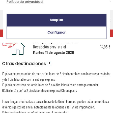
Recepción prevista el
4,95 €
Política de privacidad.
Lunes 17 de agosto 2026
Entrega estándar a domicilio
Recepción prevista el
9,95 €
Aceptar
Miércoles 12 de agosto 2026
Configurar
EXPRÉS
Entrega exprés a domicilio
Recepción prevista el
14,95 €
Martes 11 de agosto 2026
+
Otras destinaciones
El plazo de preparación de este articulo es de 2 días laborables con la entrega estándar
y de 1 día laborable con la entrega express.
El plazo de entrega del artículo es de 3 a 4 días laborales en entrega estándar
(Colissimo) y de 1 a 2 días laborales en express (Chronopost).
Las entregas efectuadas a países fuera de la Unión Europea pueden estar sometidas a
diversos gastos de envío, notablemente la aduana y la TVA de importación.
Estos gastos deben ser efectuados por el comprador.