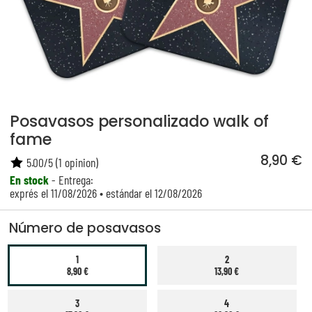
Posavasos personalizado walk of
fame
8,90 €
5.00
/
5
(
1
opinion)
En stock
- Entrega:
exprés el 11/08/2026 • estándar el 12/08/2026
Número de posavasos
1
2
8,90 €
13,90 €
3
4